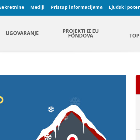
Nekretnine
Mediji
Pristup informacijama
Ljudski poten
PROJEKTI IZ EU
UGOVARANJE
FONDOVA
TOP