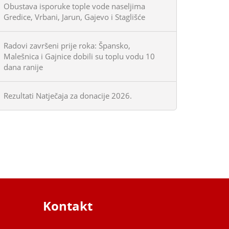
Obustava isporuke tople vode naseljima
Gredice, Vrbani, Jarun, Gajevo i Staglišće
Radovi završeni prije roka: Špansko,
Malešnica i Gajnice dobili su toplu vodu 10
dana ranije
Rezultati Natječaja za donacije 2026.
Kontakt