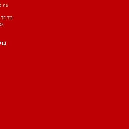
že na
 TE-TO
ek
vu