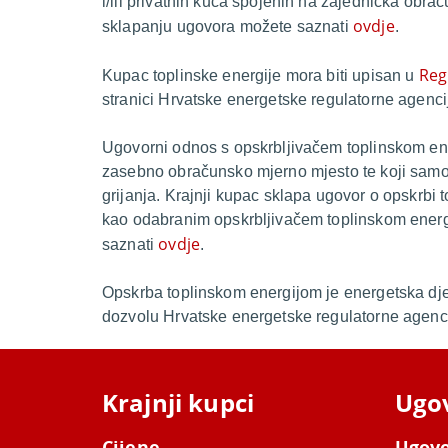
i/ili privatnih kuća spojenih na zajednička obrač
ovdje
sklapanju ugovora možete saznati
.
Reg
Kupac toplinske energije mora biti upisan u
stranici Hrvatske energetske regulatorne agenc
Ugovorni odnos s opskrbljivačem toplinskom ener
zasebno obračunsko mjerno mjesto te koji samos
grijanja. Krajnji kupac sklapa ugovor o opskrbi
kao odabranim opskrbljivačem toplinskom energ
ovdje
saznati
.
Opskrba toplinskom energijom je energetska dje
dozvolu Hrvatske energetske regulatorne agenc
Krajnji kupci
Ugo
Cijene
Ugovo