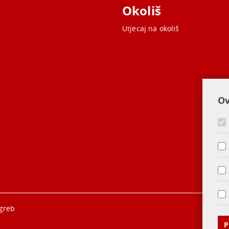
Okoliš
Utjecaj na okoliš
Ov
agreb
P