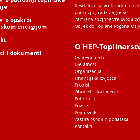
Revitalizacija vrelovodne mre
ije
području grada Zagreba
r o opskrbi
Zamjena spojnog vrelovoda od
nskom energijom
Osijek do Toplane Pogona Osij
kt
O HEP-Toplinarst
ci i dokumenti
Osnovni podaci
Djelatnosti
Organizacija
Financijska izvješća
Propisi
Obrasci i dokumenti
Publikacije
Povijest
Pojmovnik
Zaštita osobnih podataka
Kontakti