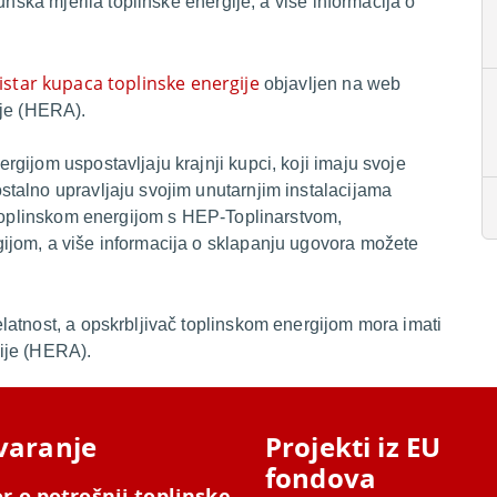
unska mjerila toplinske energije, a više informacija o
istar kupaca toplinske energije
objavljen na web
ije (HERA).
gijom uspostavljaju krajnji kupci, koji imaju svoje
talno upravljaju svojim unutarnjim instalacijama
 toplinskom energijom s HEP-Toplinarstvom,
ijom, a više informacija o sklapanju ugovora možete
latnost, a opskrbljivač toplinskom energijom mora imati
ije (HERA).
varanje
Projekti iz EU
fondova
r o potrošnji toplinske