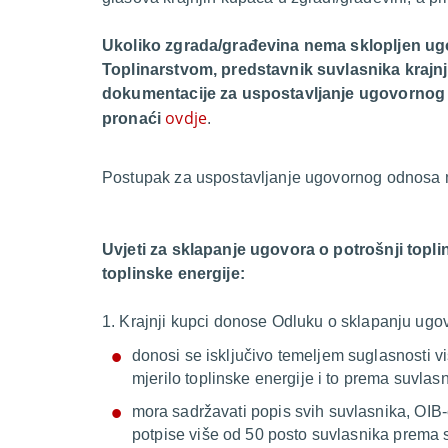
Ukoliko zgrada/građevina nema sklopljen ugo
Toplinarstvom, predstavnik suvlasnika krajn
dokumentacije za uspostavljanje ugovornog
ovdje
pronaći
.
Postupak za uspostavljanje ugovornog odnosa 
Uvjeti za sklapanje ugovora o potrošnji top
toplinske energije:
1. Krajnji kupci donose Odluku o sklapanju ugov
donosi se isključivo temeljem suglasnosti v
mjerilo toplinske energije i to prema suvlas
mora sadržavati popis svih suvlasnika, OIB-
potpise više od 50 posto suvlasnika prema s