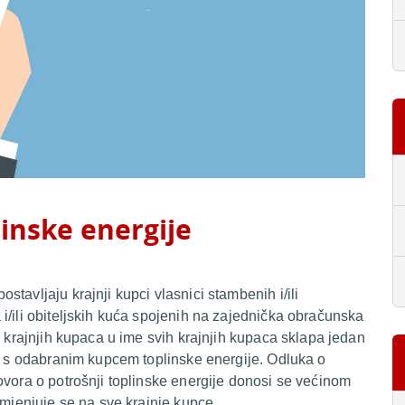
linske energije
tavljaju krajnji kupci vlasnici stambenih i/ili
i/ili obiteljskih kuća spojenih na zajednička obračunska
k krajnjih kupaca u ime svih krajnjih kupaca sklapa jedan
je s odabranim kupcem toplinske energije. Odluka o
ovora o potrošnji toplinske energije donosi se većinom
imjenjuje se na sve krajnje kupce.