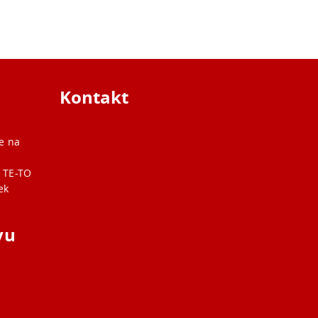
Kontakt
že na
 TE-TO
ek
vu