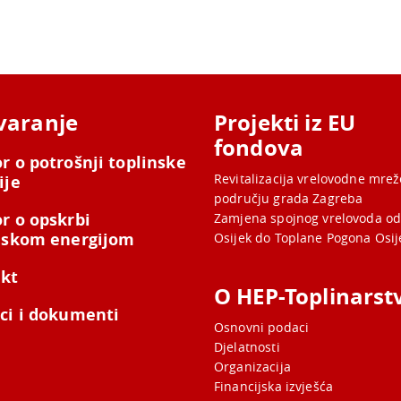
varanje
Projekti iz EU
fondova
r o potrošnji toplinske
Revitalizacija vrelovodne mre
ije
području grada Zagreba
r o opskrbi
Zamjena spojnog vrelovoda od
nskom energijom
Osijek do Toplane Pogona Osij
kt
O HEP-Toplinarst
ci i dokumenti
Osnovni podaci
Djelatnosti
Organizacija
Financijska izvješća