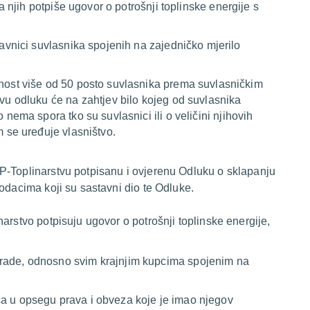
a njih potpiše ugovor o potrošnji toplinske energije s
stavnici suvlasnika spojenih na zajedničko mjerilo
snost više od 50 posto suvlasnika prema suvlasničkim
vu odluku će na zahtjev bilo kojeg od suvlasnika
nema spora tko su suvlasnici ili o veličini njihovih
 se uređuje vlasništvo.
P-Toplinarstvu potpisanu i ovjerenu Odluku o sklapanju
odacima koji su sastavni dio te Odluke.
arstvo potpisuju ugovor o potrošnji toplinske energije,
grade, odnosno svim krajnjim kupcima spojenim na
ca u opsegu prava i obveza koje je imao njegov