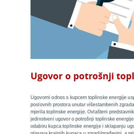
Ugovor o potrošnji top
Ugovorni odnos s kupcem toplinske energije uspos
poslovnih prostora unutar višestambenih zgrada 
mjerila toplinske energije. Ovlašteni predstavni
jedinstveni ugovor o potrošnji toplinske energi
odabiru kupca toplinske energije i sklapanju ug
glasova krajnjih kupaca u zgradi/građevini, a pr