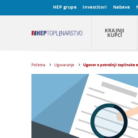
HEP grupa
Investitori
Nabava
KRAJNJI
KUPCI
Početna
Ugovaranje
Ugovor o potrošnji toplinske 