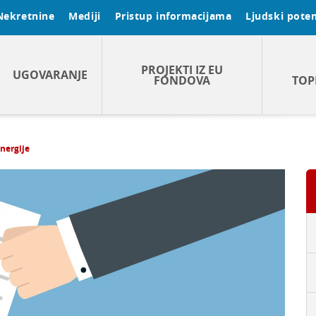
Nekretnine
Mediji
Pristup informacijama
Ljudski poten
PROJEKTI IZ EU
UGOVARANJE
FONDOVA
TOP
energije