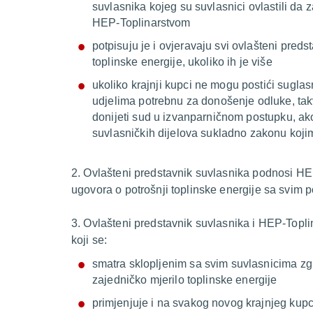
suvlasnika kojeg su suvlasnici ovlastili da z
HEP-Toplinarstvom
potpisuju je i ovjeravaju svi ovlašteni pred
toplinske energije, ukoliko ih je više
ukoliko krajnji kupci ne mogu postići sugla
udjelima potrebnu za donošenje odluke, tak
donijeti sud u izvanparničnom postupku, ako 
suvlasničkih dijelova sukladno zakonu kojim
2. Ovlašteni predstavnik suvlasnika podnosi HE
ugovora o potrošnji toplinske energije sa svim p
3. Ovlašteni predstavnik suvlasnika i HEP-Toplin
koji se:
smatra sklopljenim sa svim suvlasnicima z
zajedničko mjerilo toplinske energije
primjenjuje i na svakog novog krajnjeg kup