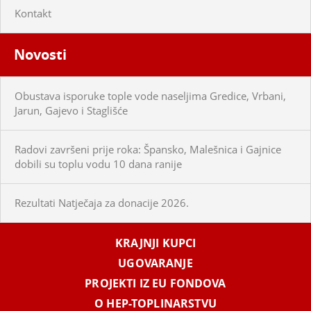
Kontakt
Novosti
Obustava isporuke tople vode naseljima Gredice, Vrbani,
Jarun, Gajevo i Staglišće
Radovi završeni prije roka: Špansko, Malešnica i Gajnice
dobili su toplu vodu 10 dana ranije
Rezultati Natječaja za donacije 2026.
KRAJNJI KUPCI
UGOVARANJE
PROJEKTI IZ EU FONDOVA
O HEP-TOPLINARSTVU