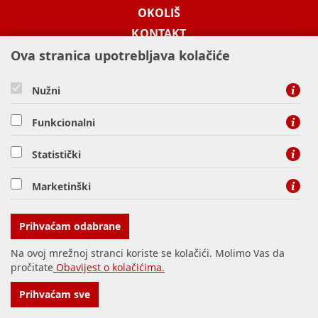
OKOLIŠ
KONTAKT
Ova stranica upotrebljava kolačiće
KONTAKT
Nužni
Funkcionalni
besplatni info telefon -
0800 1003
Statistički
HEP-TOPLINARSTVO d.o.o., Miševečka 15a, 10000 Zagreb
Marketinški
fax: 01 61 31 966
Prihvaćam odabrane
Na ovoj mrežnoj stranci koriste se kolačići. Molimo Vas da
pročitate
Obavijest o kolačićima.
© Copyright 2016. HEP d.d.
Impressum
Prihvaćam sve
povratak na vrh