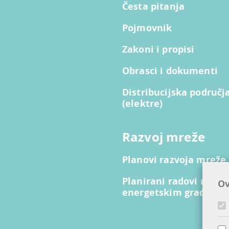
Česta pitanja
Pojmovnik
Zakoni i propisi
Obrasci i dokumenti
Distribucijska područj
(elektre)
Razvoj mreže
Planovi razvoja mreže
Planirani radovi na lin
Ov
energetskim građevi