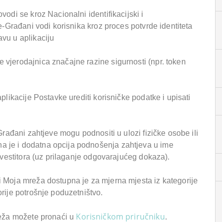
vodi se kroz Nacionalni identifikacijski i
 e-Građani vodi korisnika kroz proces potvrde identiteta
vu u aplikaciju
vjerodajnica značajne razine sigurnosti (npr. token
plikacije Postavke urediti korisničke podatke i upisati
Građani zahtjeve mogu podnositi u ulozi fizičke osobe ili
 je i dodatna opcija podnošenja zahtjeva u ime
nvestitora (uz prilaganje odgovarajućeg dokaza).
i Moja mreža dostupna je za mjerna mjesta iz kategorije
rije potrošnje poduzetništvo.
Korisničkom priručniku
reža možete pronaći u
.