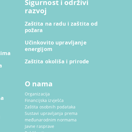
Sigurnost i održivi
razvoj
Zaštita na radu i zaštita od
požara
Učinkovito upravljanje
energijom
cima
Zaštita okoliša i prirode
a
O nama
Organizacija
na
Financijska izvješća
Zaštita osobnih podataka
Sustavi upravljanja prema
i
međunarodnim normama
Javne rasprave