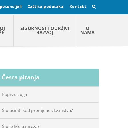
potencijali
Zaštita podataka
Kontakt
OJ
SIGURNOST I ODRŽIVI
O
ŽE
RAZVOJ
NAMA
Česta pitanja
Popis usluga
Što učiniti kod promjene vlasništva?
Što je Moja mreža?