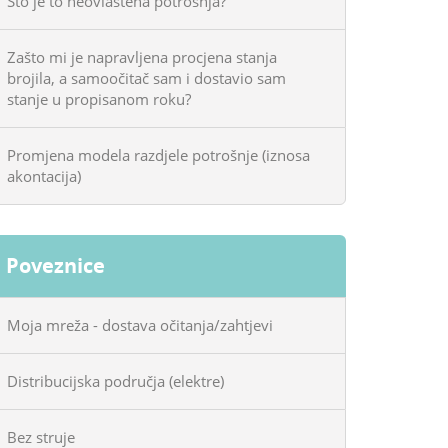
Što je to neovlaštena potrošnja?
Zašto mi je napravljena procjena stanja
brojila, a samoočitač sam i dostavio sam
stanje u propisanom roku?
Promjena modela razdjele potrošnje (iznosa
akontacija)
Poveznice
Moja mreža - dostava očitanja/zahtjevi
Distribucijska područja (elektre)
Bez struje