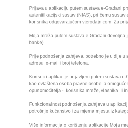
Prijava u aplikaciju putem sustava e-Građani pro
autentifikacijski sustav (NIAS), pri čemu sustav
korisnika odgovarajućom vjerodajnicom. Za prija
Moja mreža putem sustava e-Građani dovoljna je 
banke).
Prije podnošenja zahtjeva, potrebno je u dijelu a
adresu, e-mail i broj telefona.
Korisnici aplikacije prijavljeni putem sustava e-
kao ovlaštena osoba pravne osobe, a omogućena
opunomoćitelja - korisnika mreže, vlasnika ili i
Funkcionalnost podnošenja zahtjeva u aplikacij
potrošnje kućanstvo i za mjerna mjesta iz katego
Više informacija o korištenju aplikacije Moja m