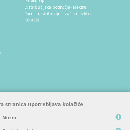
Publikacije
Distribucijska područja (elektre)
Počeci distribucije – začeci elektri
Kontakt
a
ijskim
a stranica upotrebljava kolačiće
nama
Nužni