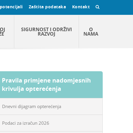
potencijali
Zaštita podataka
Kontakt
OJ
SIGURNOST I ODRŽIVI
O
ŽE
RAZVOJ
NAMA
Pravila primjene nadomjesnih
krivulja opterećenja
Dnevni dijagram opterećenja
Podaci za izračun 2026