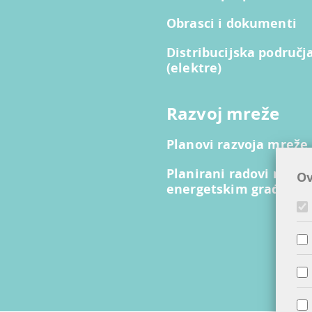
Obrasci i dokumenti
Distribucijska područj
(elektre)
Razvoj mreže
Planovi razvoja mreže
Planirani radovi na lin
Ov
energetskim građevi