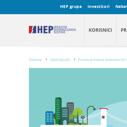
HEP grupa
Investitori
Naba
KORISNICI
PR
Početna
Opskrbljivači
Pravila primjene nadomjesnih k