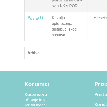
potrošnja na OMM
svih KK s POR
P
(t)
Krivulja
Mjeseč
ds-o
opterećenja
distribucijskog
sustava
Arhiva
Korisnici
Proi
Kućanstvo
Prist
Očitanje brojila
Koriš
Tarifni modeli