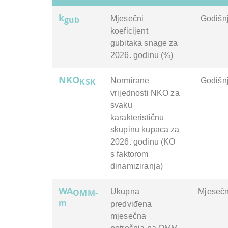
k
Mjesečni
Godišn
gub
koeficijent
gubitaka snage za
2026. godinu (%)
NKO
Normirane
Godišn
KSK
vrijednosti NKO za
svaku
karakterističnu
skupinu kupaca za
2026. godinu (KO
s faktorom
dinamiziranja)
WA
Ukupna
Mjeseč
OMM-
m
predviđena
mjesečna