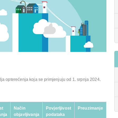
a opterećenja koja se primjenjuju od 1. srpnja 2024.
st
Način
Povjerljivost
Preuzimanje
anja
objavljivanja
podataka