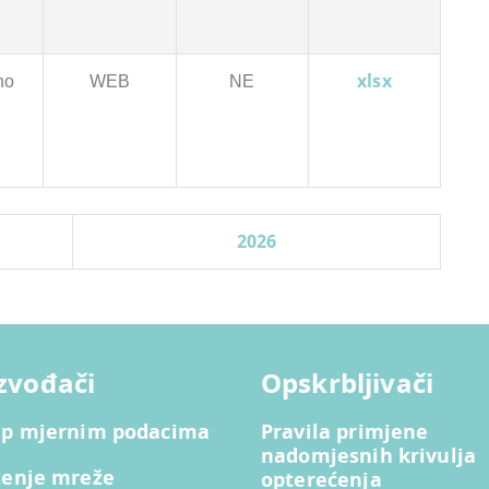
xlsx
no
WEB
NE
2026
zvođači
Opskrbljivači
up mjernim podacima
Pravila primjene
nadomjesnih krivulja
tenje mreže
opterećenja