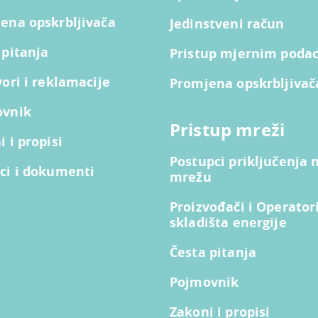
ena opskrbljivača
Jedinstveni račun
 pitanja
Pristup mjernim poda
vori i reklamacije
Promjena opskrbljivač
ovnik
Pristup mreži
 i propisi
Postupci priključenja 
ci i dokumenti
mrežu
Proizvođači i Operator
skladišta energije
Česta pitanja
Pojmovnik
Zakoni i propisi