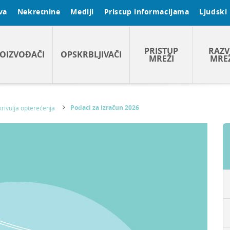
va
Nekretnine
Mediji
Pristup informacijama
Ljudski 
PRISTUP
RAZV
OIZVOĐAČI
OPSKRBLJIVAČI
MREŽI
MRE
Podaci za izračun 2026
rivulja opterećenja