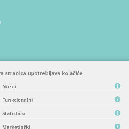
a
ijskim
a stranica upotrebljava kolačiće
nama
Nužni
Funkcionalni
Statistički
Marketinški