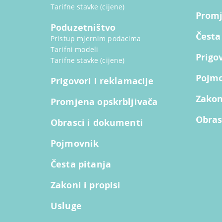
Tarifne stavke (cijene)
Promj
Poduzetništvo
Česta
Pristup mjernim podacima
Tarifni modeli
Prigo
Tarifne stavke (cijene)
Pojm
Prigovori i reklamacije
Zakoni
Promjena opskrbljivača
Obras
Obrasci i dokumenti
Pojmovnik
Česta pitanja
Zakoni i propisi
Usluge