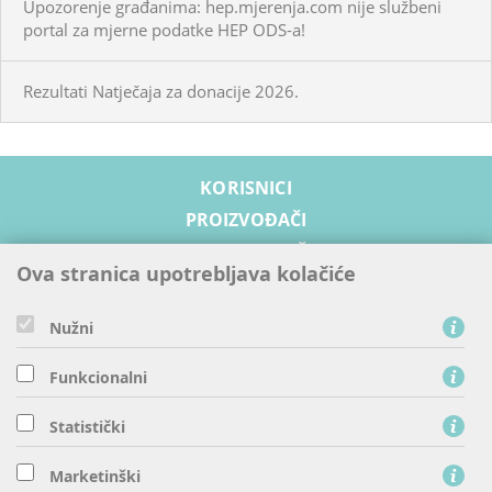
Upozorenje građanima: hep.mjerenja.com nije službeni
portal za mjerne podatke HEP ODS-a!
Rezultati Natječaja za donacije 2026.
KORISNICI
PROIZVOĐAČI
OPSKRBLJIVAČI
Ova stranica upotrebljava kolačiće
PRISTUP MREŽI
RAZVOJ MREŽE
Nužni
SIGURNOST I ODRŽIVI RAZVOJ
Funkcionalni
O NAMA
Statistički
HEP - Operator distribucijskog sustava d.o.o., Ulica grada
Marketinški