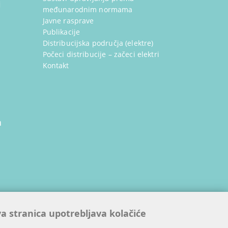
i
međunarodnim normama
Javne rasprave
Publikacije
Distribucijska područja (elektre)
Počeci distribucije – začeci elektri
Kontakt
a
ijskim
a stranica upotrebljava kolačiće
nama