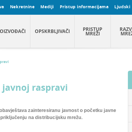
va
Nekretnine
Mediji
Pristup informacijama
Ljudski 
PRISTUP
RAZV
OIZVOĐAČI
OPSKRBLJIVAČI
MREŽI
MRE
spravi
 javnoj raspravi
 obavještava zainteresiranu javnost o početku javne
 priključenju na distribucijsku mrežu.