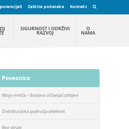
potencijali
Zaštita podataka
Kontakt
OJ
SIGURNOST I ODRŽIVI
O
ŽE
RAZVOJ
NAMA
Poveznice
Moja mreža - dostava očitanja/zahtjevi
Distribucijska područja (elektre)
Bez struje