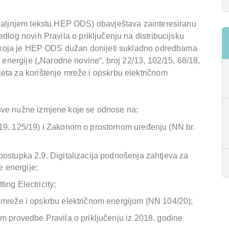
 daljnjem tekstu HEP ODS) obavještava zainteresiranu
jedlog novih
Pravila o priključenju na distribucijsku
koja je HEP ODS dužan donijeti sukladno odredbama
e energije („Narodne novine“, broj 22/13, 102/15, 68/18,
eta za korištenje mreže i opskrbu električnom
sve nužne izmjene koje se odnose na:
19, 125/19) i Zakonom o prostornom uređenju (NN br.
postupka 2.9. Digitalizacija podnošenja zahtjeva za
e energije;
ing Electricity;
 mreže i opskrbu električnom energijom (NN 104/20);
m provedbe Pravila o priključenju iz 2018. godine