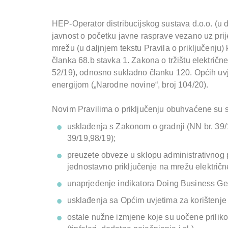
HEP-Operator distribucijskog sustava d.o.o. (u
javnost o početku javne rasprave vezano uz pri
mrežu (u daljnjem tekstu Pravila o priključenju)
članka 68.b stavka 1. Zakona o tržištu električn
52/19), odnosno sukladno članku 120. Općih uvj
energijom („Narodne novine“, broj 104/20).
Novim Pravilima o priključenju obuhvaćene su 
usklađenja s Zakonom o gradnji (NN br. 39/
39/19,98/19);
preuzete obveze u sklopu administrativnog 
jednostavno priključenje na mrežu električn
unaprjeđenje indikatora Doing Business Gett
usklađenja sa Općim uvjetima za korištenje
ostale nužne izmjene koje su uočene priliko