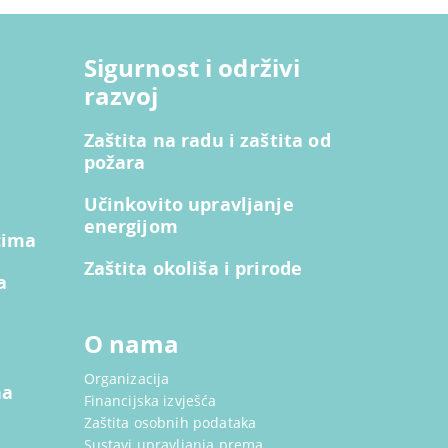
Sigurnost i održivi
razvoj
Zaštita na radu i zaštita od
požara
Učinkovito upravljanje
energijom
cima
Zaštita okoliša i prirode
a
O nama
Organizacija
na
Financijska izvješća
Zaštita osobnih podataka
Sustavi upravljanja prema