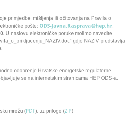
je primjedbe, mišljenja ili očitovanja na Pravila o
ODS-Javna.Rasprava@hep.hr
lektroničke pošte:
,
20
. U naslovu elektroničke poruke molimo navedite
ravila_o_prikljucenju_NAZIV.doc" gdje NAZIV predstavlja
e.
thodno odobrenje Hrvatske energetske regulatorne
u objavljuje se na internetskim stranicama HEP ODS-a.
PDF
ZIP
ijsku mrežu (
), uz priloge (
)