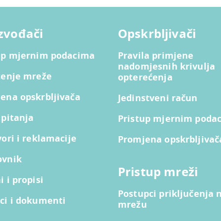
zvođači
Opskrbljivači
up mjernim podacima
Pravila primjene
nadomjesnih krivulja
tenje mreže
opterećenja
ena opskrbljivača
Jedinstveni račun
 pitanja
Pristup mjernim poda
vori i reklamacije
Promjena opskrbljivač
ovnik
Pristup mreži
 i propisi
Postupci priključenja 
ci i dokumenti
mrežu