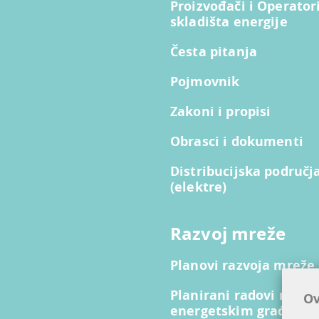
Proizvođači i Operator
skladišta energije
Česta pitanja
Pojmovnik
Zakoni i propisi
Obrasci i dokumenti
Distribucijska područj
(elektre)
Razvoj mreže
Planovi razvoja mreže
Planirani radovi na lin
Ov
energetskim građevi