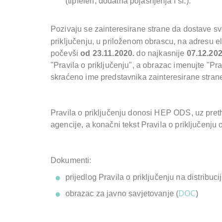
(tipfeleri, dodatna pojašnjenja i sl.).
Pozivaju se zainteresirane strane da dostave svo
priključenju, u priloženom obrascu, na adresu e
počevši
od
23.11.2020.
do najkasnije
07.12.20
"Pravila o priključenju", a obrazac imenujte "P
skraćeno ime predstavnika zainteresirane stran
Pravila o priključenju donosi HEP ODS, uz pre
agencije, a konačni tekst Pravila o priključenj
Dokumenti:
prijedlog Pravila o priključenju na distribuc
DOC
obrazac za javno savjetovanje (
)