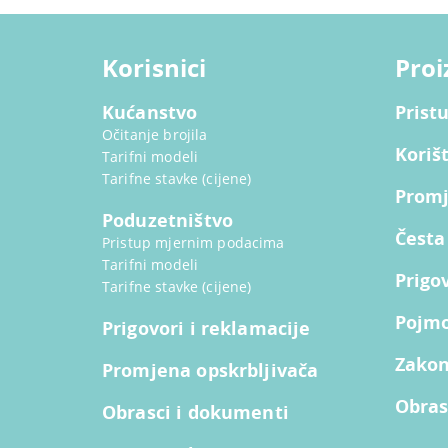
Korisnici
Proi
Kućanstvo
Prist
Očitanje brojila
Koriš
Tarifni modeli
Tarifne stavke (cijene)
Promj
Poduzetništvo
Česta
Pristup mjernim podacima
Tarifni modeli
Prigo
Tarifne stavke (cijene)
Pojm
Prigovori i reklamacije
Zakoni
Promjena opskrbljivača
Obras
Obrasci i dokumenti