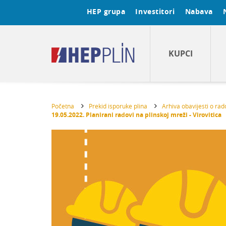
HEP grupa
Investitori
Nabava
KUPCI
Početna
Prekid isporuke plina
Arhiva obavijesti o ra
19.05.2022. Planirani radovi na plinskoj mreži - Virovitica