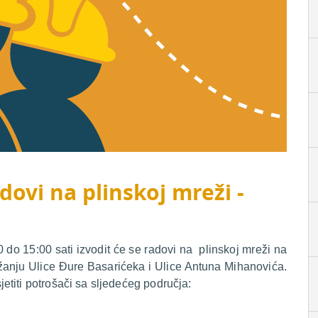
dovi na plinskoj mreži -
do 15:00 sati izvodit će se radovi na plinskoj mreži na
ižanju Ulice Đure Basarićeka i Ulice Antuna Mihanovića.
titi potrošači sa sljedećeg područja: