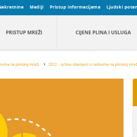
Nekretnine
Mediji
Pristup informacijama
Ljudski poten
PRISTUP MREŽI
CIJENE PLINA I USLUGA
dovima na plinskoj mreži
2022. - arhiva obavijesti o radovima na plinskoj mrež