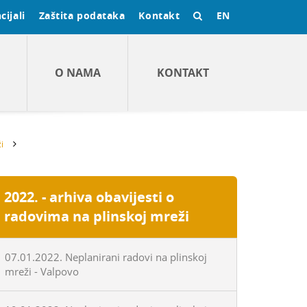
cijali
Zaštita podataka
Kontakt
EN
O NAMA
KONTAKT
i
2022. - arhiva obavijesti o
radovima na plinskoj mreži
07.01.2022. Neplanirani radovi na plinskoj
mreži - Valpovo