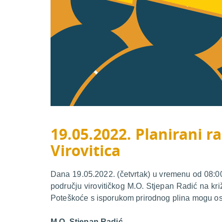
19.05.2022. Planirani ra
Virovitica
Dana 19.05.2022. (četvrtak) u vremenu od 08:00 
području virovitičkog M.O. Stjepan Radić na kr
Poteškoće s isporukom prirodnog plina mogu osje
M.O. Stjepan Radić