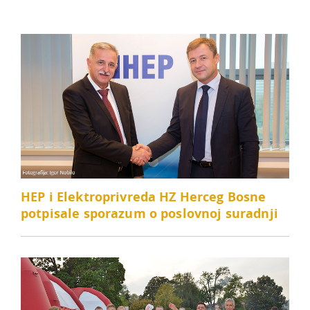
HEP i Elektroprivreda HZ Herceg Bosne
potpisale sporazum o poslovnoj suradnji