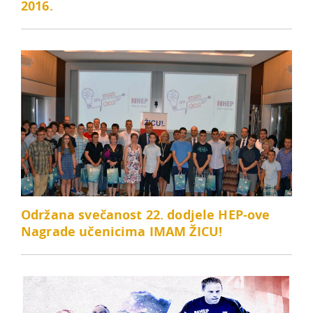
2016.
Održana svečanost 22. dodjele HEP-ove
Nagrade učenicima IMAM ŽICU!