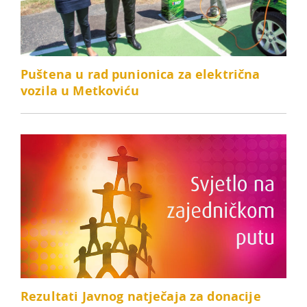
Puštena u rad punionica za električna
vozila u Metkoviću
Rezultati Javnog natječaja za donacije