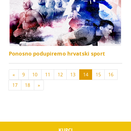
Ponosno podupiremo hrvatski sport
«
9
10
11
12
13
14
15
16
17
18
»
KUPCI