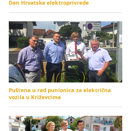
Dan Hrvatske elektroprivrede
Puštena u rad punionica za električna
vozila u Križevcima