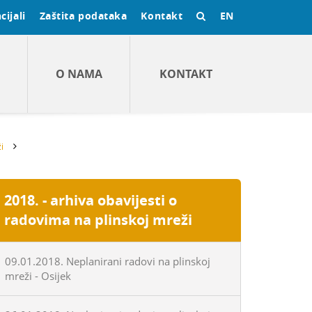
cijali
Zaštita podataka
Kontakt
EN
O NAMA
KONTAKT
i
2018. - arhiva obavijesti o
radovima na plinskoj mreži
09.01.2018. Neplanirani radovi na plinskoj
mreži - Osijek