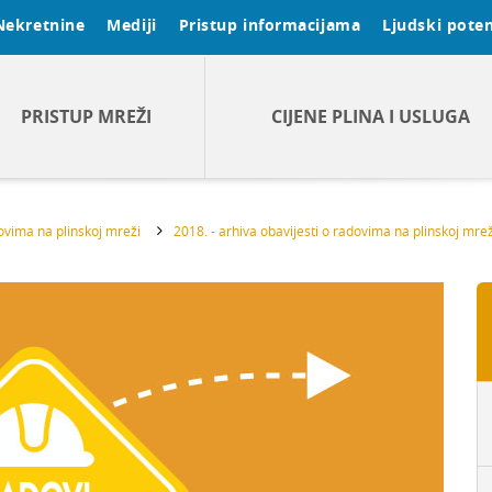
Nekretnine
Mediji
Pristup informacijama
Ljudski poten
PRISTUP MREŽI
CIJENE PLINA I USLUGA
dovima na plinskoj mreži
2018. - arhiva obavijesti o radovima na plinskoj mrež