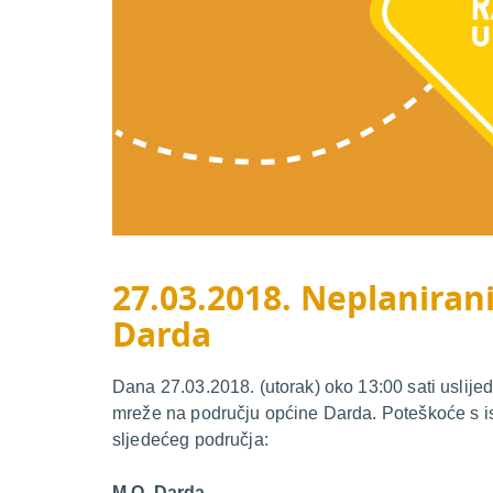
27.03.2018. Neplanirani
Darda
Dana 27.03.2018. (utorak) oko 13:00 sati uslijed
mreže na području općine Darda. Poteškoće s is
sljedećeg područja:
M.O. Darda