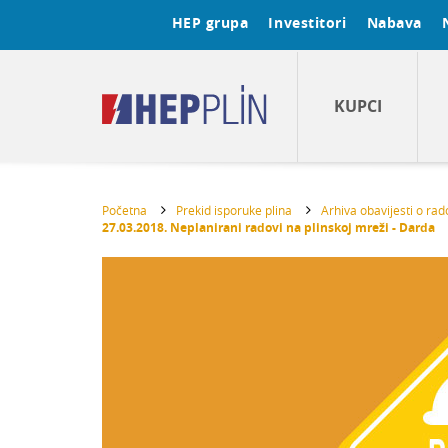
HEP grupa
Investitori
Nabava
KUPCI
Početna
Prekid isporuke plina
Arhiva obavijesti o ra
27.03.2018. Neplanirani radovi na plinskoj mreži - Darda