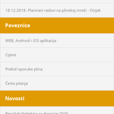
18.12.2018. Planirani radovi na plinskoj mreži - Osijek
Poveznice
WEB, Android i iOS aplikacija
Cijene
Prekid isporuke plina
Česta pitanja
Novosti
Rezultati Natječaja za donacije 2026.