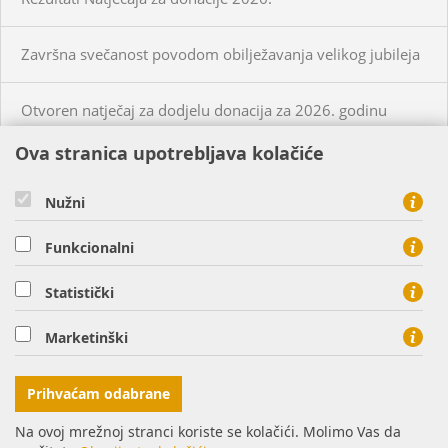
Završna svečanost povodom obilježavanja velikog jubileja
Otvoren natječaj za dodjelu donacija za 2026. godinu
Ova stranica upotrebljava kolačiće
KUPCI
PRISTUP MREŽI
Nužni
CIJENE PLINA I USLUGA
Funkcionalni
O NAMA
KONTAKT
Statistički
HEP PLIN d.o.o. - član HEP grupe, Cara Hadrijana 7, 31000
Marketinški
Osijek
tel: 0800 8813, fax: 031 207 113
Prihvaćam odabrane
Na ovoj mrežnoj stranci koriste se kolačići. Molimo Vas da