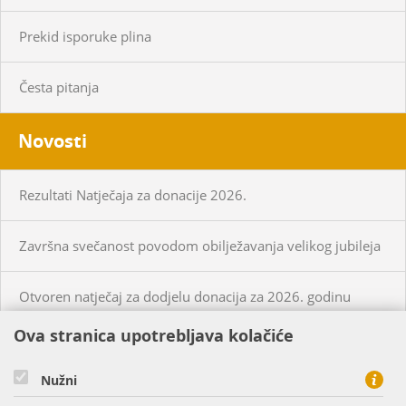
Prekid isporuke plina
Česta pitanja
Novosti
Rezultati Natječaja za donacije 2026.
Završna svečanost povodom obilježavanja velikog jubileja
Otvoren natječaj za dodjelu donacija za 2026. godinu
Ova stranica upotrebljava kolačiće
KUPCI
PRISTUP MREŽI
Nužni
CIJENE PLINA I USLUGA