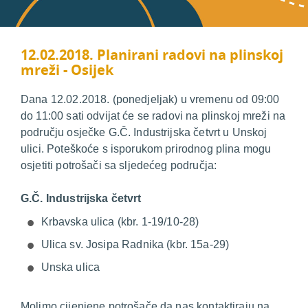
12.02.2018. Planirani radovi na plinskoj
mreži - Osijek
Dana 12.02.2018. (ponedjeljak) u vremenu od 09:00
do 11:00 sati odvijat će se radovi na plinskoj mreži na
području osječke G.Č. Industrijska četvrt u Unskoj
ulici. Poteškoće s isporukom prirodnog plina mogu
osjetiti potrošači sa sljedećeg područja:
G.Č. Industrijska četvrt
Krbavska ulica (kbr. 1-19/10-28)
Ulica sv. Josipa Radnika (kbr. 15a-29)
Unska ulica
Molimo cijenjene potrošače da nas kontaktiraju na