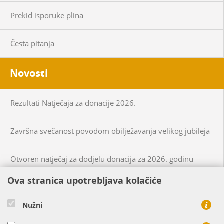
Prekid isporuke plina
Česta pitanja
Novosti
Rezultati Natječaja za donacije 2026.
Završna svečanost povodom obilježavanja velikog jubileja
Otvoren natječaj za dodjelu donacija za 2026. godinu
Ova stranica upotrebljava kolačiće
KUPCI
PRISTUP MREŽI
Nužni
CIJENE PLINA I USLUGA