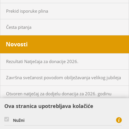
Prekid isporuke plina
Česta pitanja
Novosti
Rezultati Natječaja za donacije 2026.
Završna svečanost povodom obilježavanja velikog jubileja
Otvoren natječaj za dodjelu donacija za 2026. godinu
Ova stranica upotrebljava kolačiće
KUPCI
PRISTUP MREŽI
Nužni
CIJENE PLINA I USLUGA