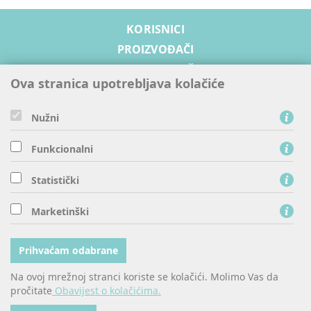
KORISNICI
PROIZVOĐAČI
OPSKRBLJIVAČI
Ova stranica upotrebljava kolačiće
PRISTUP MREŽI
RAZVOJ MREŽE
Nužni
SIGURNOST I ODRŽIVI RAZVOJ
Funkcionalni
O NAMA
Statistički
HEP - Operator distribucijskog sustava d.o.o., Ulica grada
Marketinški
Vukovara 37, 10 000 Zagreb
tel: 0800 300 401, fax: 01 6170 956
Prihvaćam odabrane
Na ovoj mrežnoj stranci koriste se kolačići. Molimo Vas da
pročitate
Obavijest o kolačićima.
© Copyright 2016. HEP d.d.
Impressum