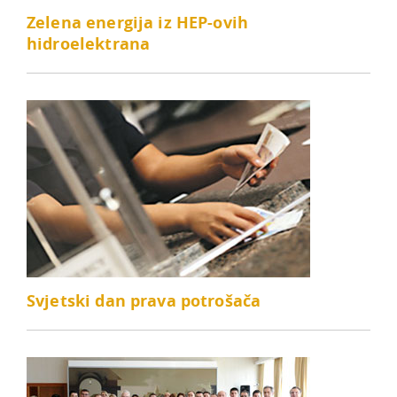
Zelena energija iz HEP-ovih
hidroelektrana
Svjetski dan prava potrošača