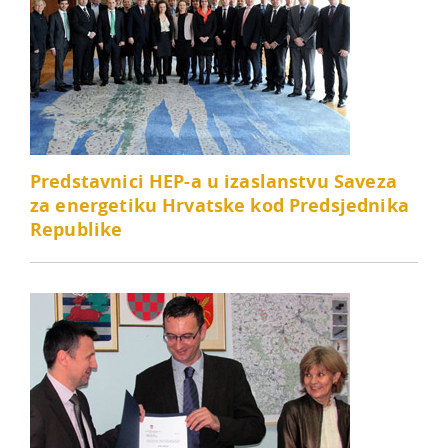
Predstavnici HEP-a u izaslanstvu Saveza
za energetiku Hrvatske kod Predsjednika
Republike