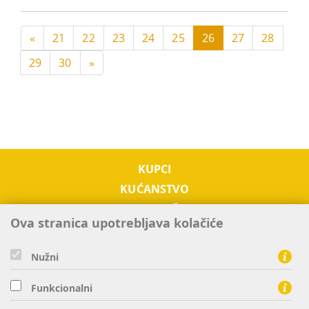
«
21
22
23
24
25
26
27
28
29
30
»
KUPCI
KUĆANSTVO
PODUZETNIŠTVO
Ova stranica upotrebljava kolačiće
OTKUP
O NAMA
Nužni
TRŽIŠTE EL. ENERGIJE
KONTAKTI
Funkcionalni