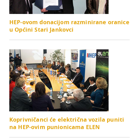
HEP-ovom donacijom razminirane oranice
u Općini Stari Jankovci
Koprivničanci će električna vozila puniti
na HEP-ovim punionicama ELEN