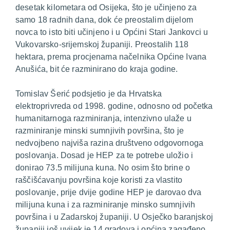
desetak kilometara od Osijeka, što je učinjeno za
samo 18 radnih dana, dok će preostalim dijelom
novca to isto biti učinjeno i u Općini Stari Jankovci u
Vukovarsko-srijemskoj županiji. Preostalih 118
hektara, prema procjenama načelnika Općine Ivana
Anušića, bit će razminirano do kraja godine.
Tomislav Šerić podsjetio je da Hrvatska
elektroprivreda od 1998. godine, odnosno od početka
humanitarnoga razminiranja, intenzivno ulaže u
razminiranje minski sumnjivih površina, što je
nedvojbeno najviša razina društveno odgovornoga
poslovanja. Dosad je HEP za te potrebe uložio i
donirao 73.5 milijuna kuna. No osim što brine o
raščišćavanju površina koje koristi za vlastito
poslovanje, prije dvije godine HEP je darovao dva
milijuna kuna i za razminiranje minsko sumnjivih
površina i u Zadarskoj županiji. U Osječko baranjskoj
županiji još uvijek je 14 gradova i općina zagađeno