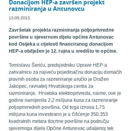
Donacijom HEP-a završen projekt
razminiranja u Antunovcu
13.09.2013.
Završetak projekta razminiranja poljoprivredne
površine u sjevernom dijelu općine Antunovac
kod Osijeka u cijelosti financiranog donacijom
HEP-a obilježen je 12. rujna u središtu te općine.
Tomislavu Šeriću, predsjedniku Uprave HEP-a
zahvalnicu za najveću pojedinačnu donaciju domaćih
pravnih osoba za razminiranje uručio je Dražen
Jakopec, ravnatelj Hrvatskoga centra za
razminiranje. Hrvatska elektroprivreda, naime, ove je
godine namijenila 2,2 milijuna kuna za razminiranje
poljoprivrednih površina. Od toga iznosa 1,75
milijuna kuna investirano je u čišćenje 350.353
kvadratnih metara tlocrtne površine na području
sjevernoga dijela Općine Antunovac udaljenoj tek