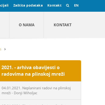
cijali
Zaštita podataka
Kontakt
EN
O NAMA
KONTAKT
i
2021. - arhiva obavijesti o
radovima na plinskoj mreži
04.01.2021. Neplanirani radovi na plinskoj
mreži - Donji Miholjac