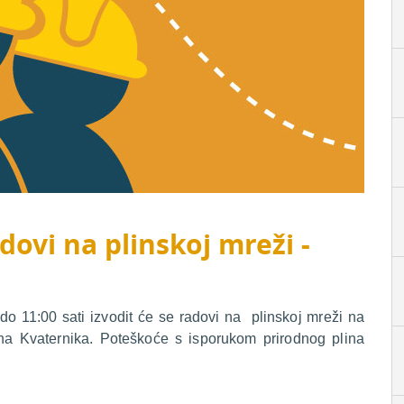
dovi na plinskoj mreži -
o 11:00 sati izvodit će se radovi na plinskoj mreži na
na Kvaternika. Poteškoće s isporukom prirodnog plina