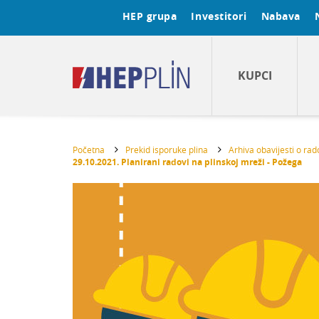
HEP grupa
Investitori
Nabava
KUPCI
Početna
Prekid isporuke plina
Arhiva obavijesti o ra
29.10.2021. Planirani radovi na plinskoj mreži - Požega