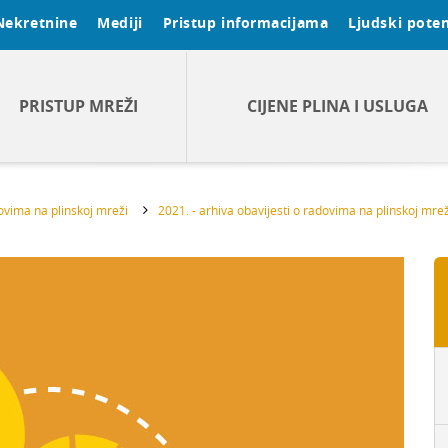
Nekretnine
Mediji
Pristup informacijama
Ljudski poten
PRISTUP MREŽI
CIJENE PLINA I USLUGA
dovima na plinskoj mreži
2021. - arhiva obavijesti o radovima na plinskoj mrež