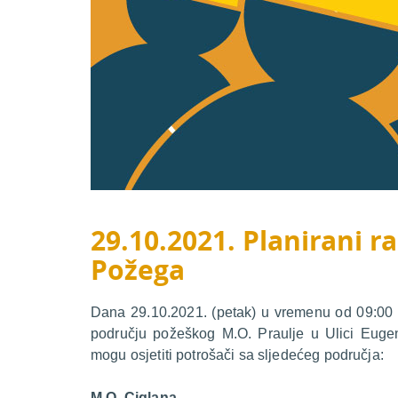
29.10.2021. Planirani ra
Požega
Dana 29.10.2021. (petak) u vremenu od 09:00 d
području požeškog M.O. Praulje u Ulici Euge
mogu osjetiti potrošači sa sljedećeg područja:
M.O. Ciglana