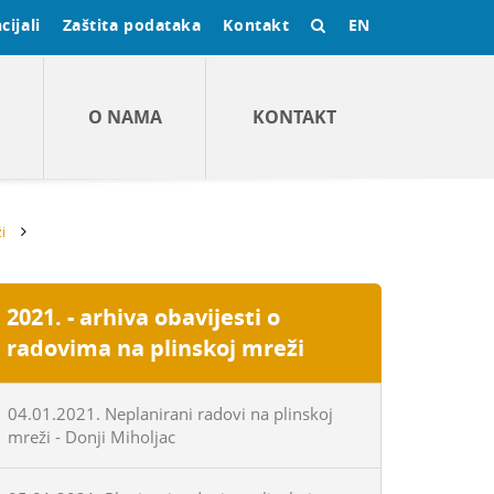
cijali
Zaštita podataka
Kontakt
EN
O NAMA
KONTAKT
i
2021. - arhiva obavijesti o
radovima na plinskoj mreži
04.01.2021. Neplanirani radovi na plinskoj
mreži - Donji Miholjac