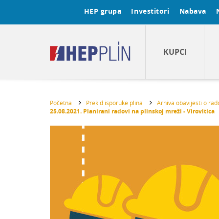
HEP grupa
Investitori
Nabava
KUPCI
Početna
Prekid isporuke plina
Arhiva obavijesti o ra
25.08.2021. Planirani radovi na plinskoj mreži - Virovitica