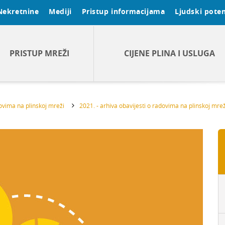
Nekretnine
Mediji
Pristup informacijama
Ljudski poten
PRISTUP MREŽI
CIJENE PLINA I USLUGA
dovima na plinskoj mreži
2021. - arhiva obavijesti o radovima na plinskoj mrež