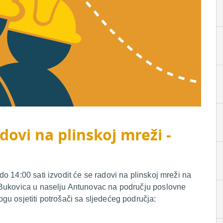
dovi na plinskoj mreži -
o 14:00 sati izvodit će se radovi na plinskoj mreži na
 Bukovica u naselju Antunovac na području poslovne
u osjetiti potrošači sa sljedećeg područja: