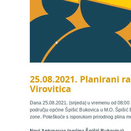
25.08.2021. Planirani ra
Virovitica
Dana 25.08.2021. (srijeda) u vremenu od 08:00 d
području općine Špišić Bukovica u M.O. Špišić
zone. Poteškoće s isporukom prirodnog plina mog
Novi Antunovac (općina Špišić Bukovica)