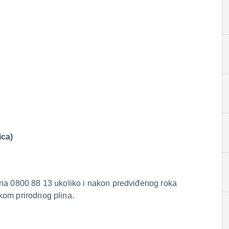
ica)
 na 0800 88 13 ukoliko i nakon predviđenog roka
kom prirodnog plina.
.