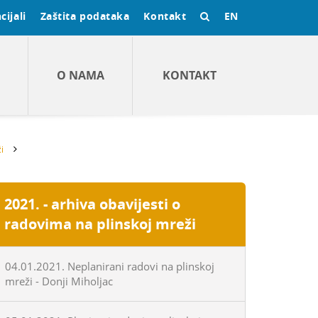
cijali
Zaštita podataka
Kontakt
EN
O NAMA
KONTAKT
i
2021. - arhiva obavijesti o
radovima na plinskoj mreži
04.01.2021. Neplanirani radovi na plinskoj
mreži - Donji Miholjac