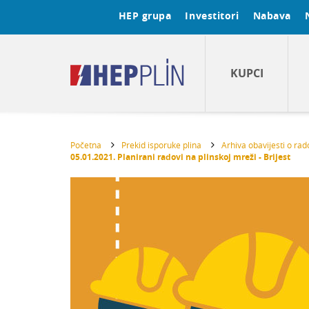
HEP grupa
Investitori
Nabava
KUPCI
Početna
Prekid isporuke plina
Arhiva obavijesti o ra
05.01.2021. Planirani radovi na plinskoj mreži - Brijest