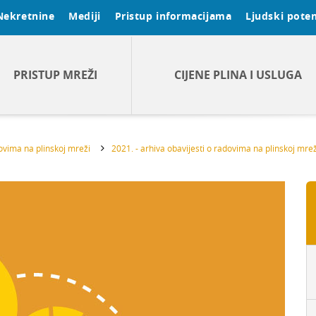
Nekretnine
Mediji
Pristup informacijama
Ljudski poten
PRISTUP MREŽI
CIJENE PLINA I USLUGA
dovima na plinskoj mreži
2021. - arhiva obavijesti o radovima na plinskoj mrež