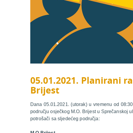
05.01.2021. Planirani ra
Brijest
Dana 05.01.2021. (utorak) u vremenu od 08:30 d
području osječkog M.O. Brijest u Sprečanskoj ul
potrošači sa sljedećeg područja:
M.O.Brijest