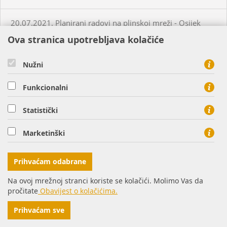
20.07.2021. Planirani radovi na plinskoj mreži - Osijek
Ova stranica upotrebljava kolačiće
20.07.2021. Neplanirani radovi na plinskoj mreži - Briješće
Nužni
21.07.2021. Planirani radovi na plinskoj mreži - Osijek
Funkcionalni
22.07.2021. Planirani radovi na plinskoj mreži - Virovitica
Statistički
Marketinški
22.07.2021. Planirani radovi na plinskoj mreži - Osijek
Prihvaćam odabrane
22.07.2021. Neplanirani radovi na plinskoj mreži -
Turanovac
Na ovoj mrežnoj stranci koriste se kolačići. Molimo Vas da
pročitate
Obavijest o kolačićima.
26.07.2021. Planirani radovi na plinskoj mreži - Donji
Prihvaćam sve
Miholjac