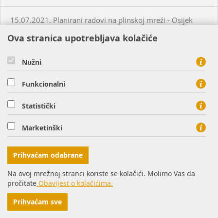
15.07.2021. Planirani radovi na plinskoj mreži - Osijek
Ova stranica upotrebljava kolačiće
15.07.2021. Neplanirani radovi na plinskoj mreži - Karanac
Nužni
16.07.2021. Planirani radovi na plinskoj mreži - Tenja
Funkcionalni
16.07.2021. Planirani radovi na plinskoj mreži - Osijek
Statistički
Marketinški
20.07.2021. Neplanirani radovi na plinskoj mreži -
Bistrinci
Prihvaćam odabrane
20.07.2021. Planirani radovi na plinskoj mreži - Osijek
Na ovoj mrežnoj stranci koriste se kolačići. Molimo Vas da
pročitate
Obavijest o kolačićima.
20.07.2021. Neplanirani radovi na plinskoj mreži - Briješće
Prihvaćam sve