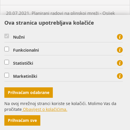
20.07.2021. Planirani radovi na plinskoj mreži - Osijek
Ova stranica upotrebljava kolačiće
20.07.2021. Neplanirani radovi na plinskoj mreži - Briješće
Nužni
21.07.2021. Planirani radovi na plinskoj mreži - Osijek
Funkcionalni
22.07.2021. Planirani radovi na plinskoj mreži - Virovitica
Statistički
Marketinški
22.07.2021. Planirani radovi na plinskoj mreži - Osijek
Prihvaćam odabrane
22.07.2021. Neplanirani radovi na plinskoj mreži -
Turanovac
Na ovoj mrežnoj stranci koriste se kolačići. Molimo Vas da
pročitate
Obavijest o kolačićima.
26.07.2021. Planirani radovi na plinskoj mreži - Donji
Prihvaćam sve
Miholjac