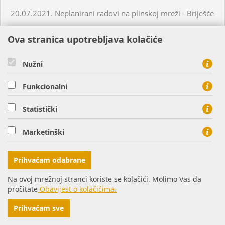
20.07.2021. Neplanirani radovi na plinskoj mreži - Briješće
Ova stranica upotrebljava kolačiće
21.07.2021. Planirani radovi na plinskoj mreži - Osijek
Nužni
22.07.2021. Planirani radovi na plinskoj mreži - Virovitica
Funkcionalni
22.07.2021. Planirani radovi na plinskoj mreži - Osijek
Statistički
22.07.2021. Neplanirani radovi na plinskoj mreži -
Marketinški
Turanovac
Prihvaćam odabrane
26.07.2021. Planirani radovi na plinskoj mreži - Donji
Miholjac
Na ovoj mrežnoj stranci koriste se kolačići. Molimo Vas da
pročitate
Obavijest o kolačićima.
27.07.2021. Planirani radovi na plinskoj mreži - Višnjevac
Prihvaćam sve