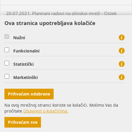
20.07.2021. Planirani radovi na plinskoj mreži - Osijek
Ova stranica upotrebljava kolačiće
20.07.2021. Neplanirani radovi na plinskoj mreži - Briješće
Nužni
21.07.2021. Planirani radovi na plinskoj mreži - Osijek
Funkcionalni
22.07.2021. Planirani radovi na plinskoj mreži - Virovitica
Statistički
Marketinški
22.07.2021. Planirani radovi na plinskoj mreži - Osijek
Prihvaćam odabrane
22.07.2021. Neplanirani radovi na plinskoj mreži -
Turanovac
Na ovoj mrežnoj stranci koriste se kolačići. Molimo Vas da
pročitate
Obavijest o kolačićima.
26.07.2021. Planirani radovi na plinskoj mreži - Donji
Prihvaćam sve
Miholjac