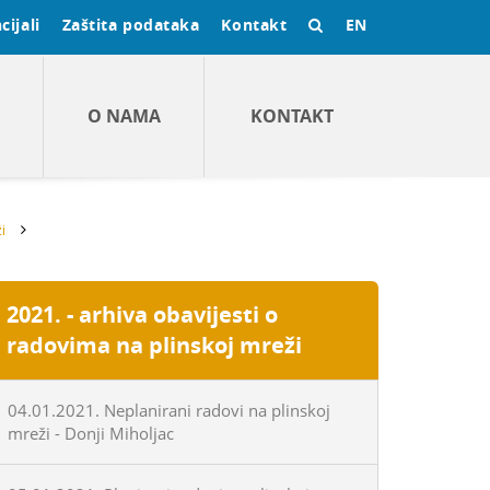
cijali
Zaštita podataka
Kontakt
EN
O NAMA
KONTAKT
i
2021. - arhiva obavijesti o
radovima na plinskoj mreži
04.01.2021. Neplanirani radovi na plinskoj
mreži - Donji Miholjac