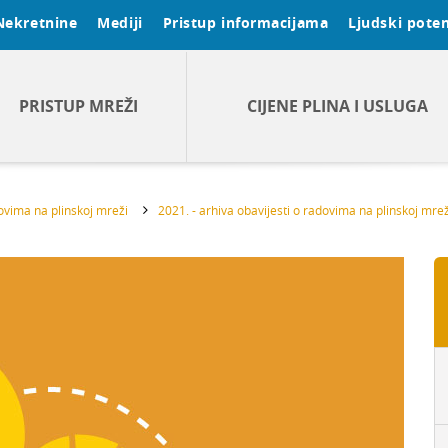
Nekretnine
Mediji
Pristup informacijama
Ljudski poten
PRISTUP MREŽI
CIJENE PLINA I USLUGA
dovima na plinskoj mreži
2021. - arhiva obavijesti o radovima na plinskoj mrež