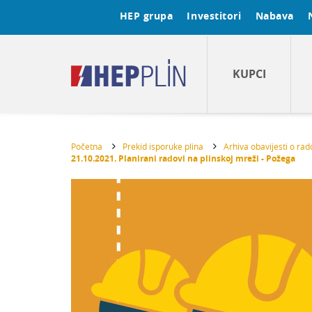
HEP grupa
Investitori
Nabava
KUPCI
Početna
Prekid isporuke plina
Arhiva obavijesti o ra
21.10.2021. Planirani radovi na plinskoj mreži - Požega