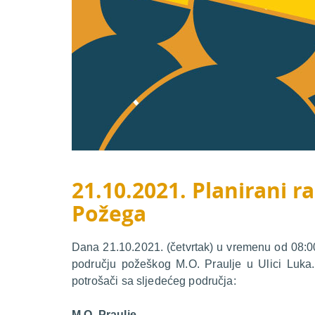
21.10.2021. Planirani ra
Požega
Dana 21.10.2021. (četvrtak) u vremenu od 08:00 
području požeškog M.O. Praulje u Ulici Luka.
potrošači sa sljedećeg područja:
M.O. Praulje