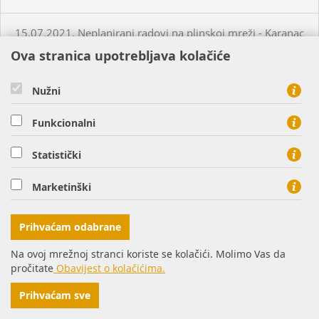
15.07.2021. Neplanirani radovi na plinskoj mreži - Karanac
Ova stranica upotrebljava kolačiće
16.07.2021. Planirani radovi na plinskoj mreži - Tenja
Nužni
16.07.2021. Planirani radovi na plinskoj mreži - Osijek
Funkcionalni
20.07.2021. Neplanirani radovi na plinskoj mreži -
Statistički
Bistrinci
Marketinški
20.07.2021. Planirani radovi na plinskoj mreži - Osijek
Prihvaćam odabrane
20.07.2021. Neplanirani radovi na plinskoj mreži - Briješće
Na ovoj mrežnoj stranci koriste se kolačići. Molimo Vas da
pročitate
Obavijest o kolačićima.
21.07.2021. Planirani radovi na plinskoj mreži - Osijek
Prihvaćam sve