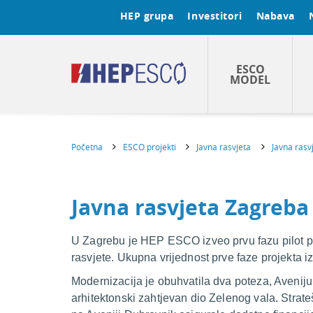
HEP grupa
Investitori
Nabava
ESCO
MODEL
Početna
ESCO projekti
Javna rasvjeta
Javna rasv
Javna rasvjeta Zagreba
U Zagrebu je HEP ESCO izveo prvu fazu pilot pr
rasvjete. Ukupna vrijednost prve faze projekta 
Modernizacija je obuhvatila dva poteza, Aveniju
arhitektonski zahtjevan dio Zelenog vala. Strate