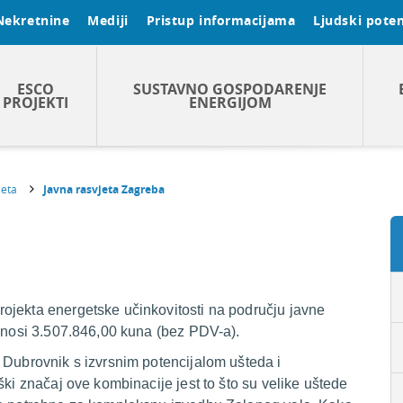
Nekretnine
Mediji
Pristup informacijama
Ljudski poten
ESCO
SUSTAVNO GOSPODARENJE
PROJEKTI
ENERGIJOM
jeta
Javna rasvjeta Zagreba
ojekta energetske učinkovitosti na području javne
iznosi 3.507.846,00 kuna (bez PDV-a).
 Dubrovnik s izvrsnim potencijalom ušteda i
ški značaj ove kombinacije jest to što su velike uštede