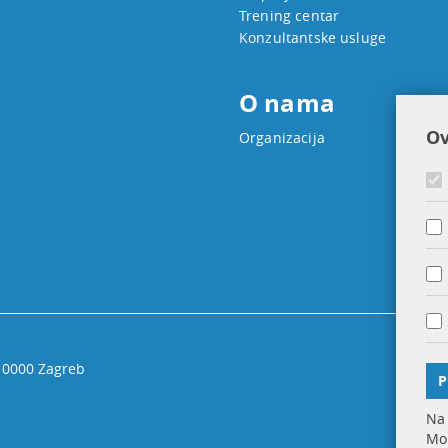
Trening centar
Konzultantske usluge
O nama
Ov
Organizacija
 10000 Zagreb
P
Na 
Mol