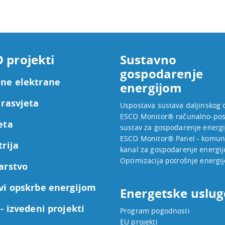
 projekti
Sustavno
gospodarenje
ne elektrane
energijom
 rasvjeta
Uspostava sustava daljinskog 
ESCO Monitor® računalno-pos
eta
sustav za gospodarenje energ
ESCO Monitor® Panel - komuni
trija
kanal za gospodarenje energi
Optimizacija potrošnje energij
arstvo
vi opskrbe energijom
Energetske uslug
- izvedeni projekti
Program pogodnosti
EU projekti