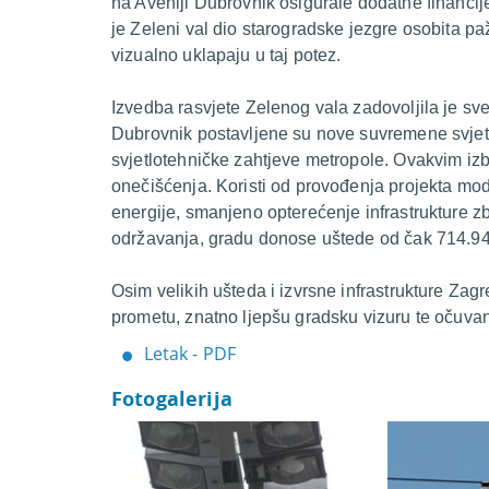
na Aveniji Dubrovnik osigurale dodatne financ
je Zeleni val dio starogradske jezgre osobita pa
vizualno uklapaju u taj potez.
Izvedba rasvjete Zelenog vala zadovoljila je sve
Dubrovnik postavljene su nove suvremene svjetil
svjetlotehničke zahtjeve metropole. Ovakvim iz
onečišćenja. Koristi od provođenja projekta mod
energije, smanjeno opterećenje infrastrukture zb
održavanja, gradu donose uštede od čak 714.9
Osim velikih ušteda i izvrsne infrastrukture Zag
prometu, znatno ljepšu gradsku vizuru te očuva
Letak - PDF
Fotogalerija