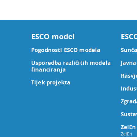
ESCO model
ESCO
Pogodnosti ESCO modela
Sunča
Usporedba različitih modela
Javna
financiranja
Rasvj
Tijek projekta
Indus
Zgrad
Susta
ZelEn 
ZelEn