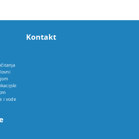
Kontakt
očitanja
lovni
ijom
kacijski
jom
e i vode
e