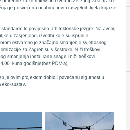
ije potrebne za kompleksnu izvedbu Zelenog vala. Kako
žnja je posvećena odabiru novih rasvjetnih tijela koja se
 standarde te povijesno-arhitektonske jezgre. Na aveniji
jke u zasjenjenoj izvedbi koje su ispunile
borom ostvareno je značajno smanjenje svjetlosnog
ernizacije za Zagreb su višestruke. Niži troškovi
og smanjenja instalirane snage i niži troškovi
44,00 kuna godišnje(bez PDV-a).
reb je ovim projektom dobio i povećanu sigurnost u
n eko-sustav.