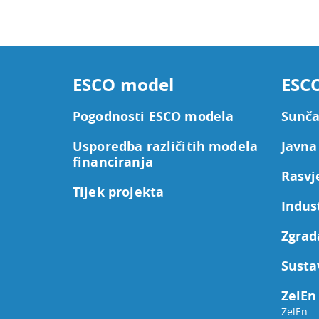
ESCO model
ESCO
Pogodnosti ESCO modela
Sunča
Usporedba različitih modela
Javna
financiranja
Rasvj
Tijek projekta
Indus
Zgrad
Susta
ZelEn 
ZelEn