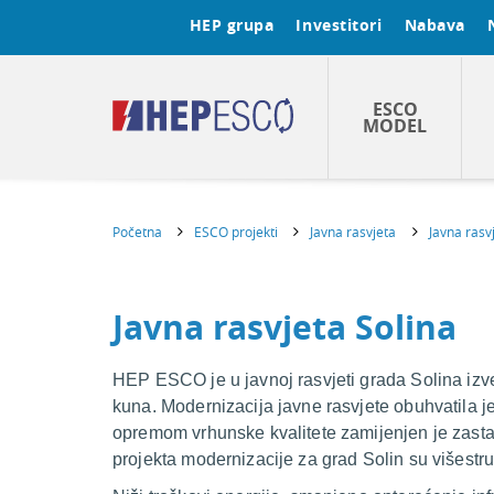
HEP grupa
Investitori
Nabava
ESCO
MODEL
Početna
ESCO projekti
Javna rasvjeta
Javna rasv
Javna rasvjeta Solina
HEP ESCO je u javnoj rasvjeti grada Solina izveo
kuna. Modernizacija javne rasvjete obuhvatila 
opremom vrhunske kvalitete zamijenjen je zastarj
projekta modernizacije za grad Solin su višestr