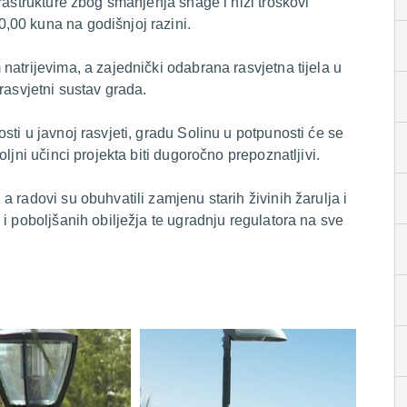
rastrukture zbog smanjenja snage i niži troškovi
00 kuna na godišnjoj razini.
natrijevima, a zajednički odabrana rasvjetna tijela u
rasvjetni sustav grada.
ti u javnoj rasvjeti, gradu Solinu u potpunosti će se
ljni učinci projekta biti dugoročno prepoznatljivi.
 radovi su obuhvatili zamjenu starih živinih žarulja i
i poboljšanih obilježja te ugradnju regulatora na sve