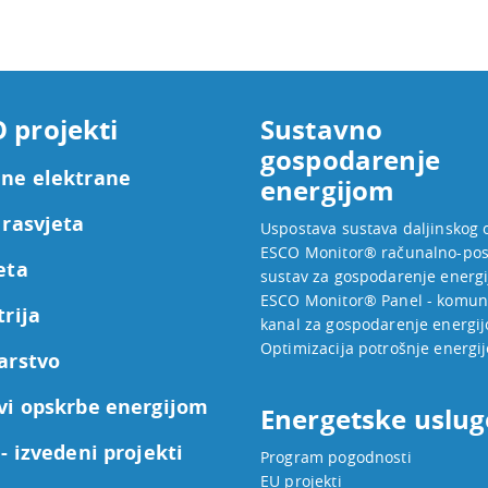
 projekti
Sustavno
gospodarenje
ne elektrane
energijom
 rasvjeta
Uspostava sustava daljinskog 
ESCO Monitor® računalno-pos
eta
sustav za gospodarenje energ
ESCO Monitor® Panel - komuni
trija
kanal za gospodarenje energi
Optimizacija potrošnje energij
arstvo
vi opskrbe energijom
Energetske uslug
- izvedeni projekti
Program pogodnosti
EU projekti