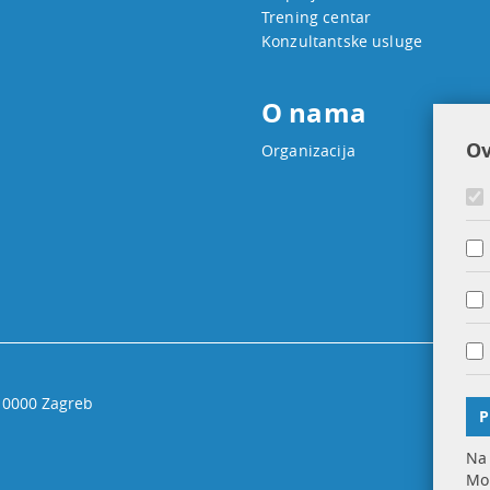
Trening centar
Konzultantske usluge
O nama
Ov
Organizacija
 10000 Zagreb
P
Na 
Mol