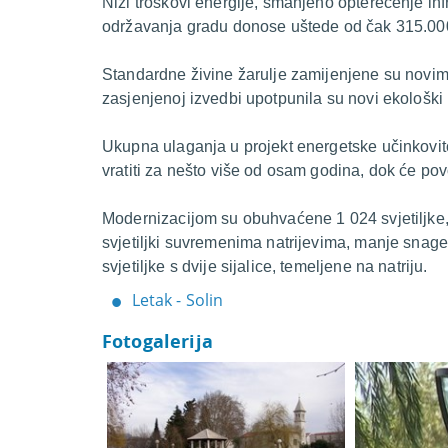
Niži troškovi energije, smanjeno opterećenje inf
održavanja gradu donose uštede od čak 315.000,
Standardne živine žarulje zamijenjene su novim 
zasjenjenoj izvedbi upotpunila su novi ekološki 
Ukupna ulaganja u projekt energetske učinkovitos
vratiti za nešto više od osam godina, dok će povo
Modernizacijom su obuhvaćene 1 024 svjetiljke, a
svjetiljki suvremenima natrijevima, manje snage 
svjetiljke s dvije sijalice, temeljene na natriju.
Letak - Solin
Fotogalerija