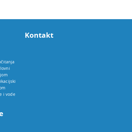
Kontakt
očitanja
lovni
ijom
kacijski
jom
e i vode
e