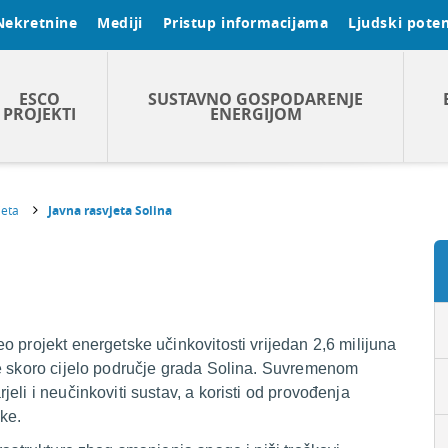
Nekretnine
Mediji
Pristup informacijama
Ljudski poten
ESCO
SUSTAVNO GOSPODARENJE
PROJEKTI
ENERGIJOM
jeta
Javna rasvjeta Solina
 projekt energetske učinkovitosti vrijedan 2,6 milijuna
je skoro cijelo područje grada Solina. Suvremenom
eli i neučinkoviti sustav, a koristi od provođenja
uke.