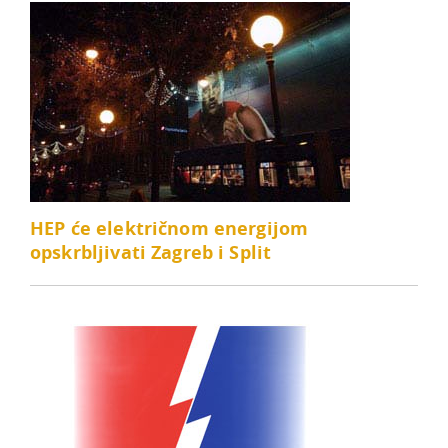
HEP će električnom energijom
opskrbljivati Zagreb i Split