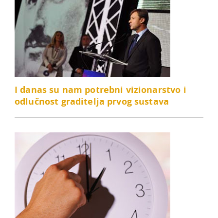
I danas su nam potrebni vizionarstvo i
odlučnost graditelja prvog sustava