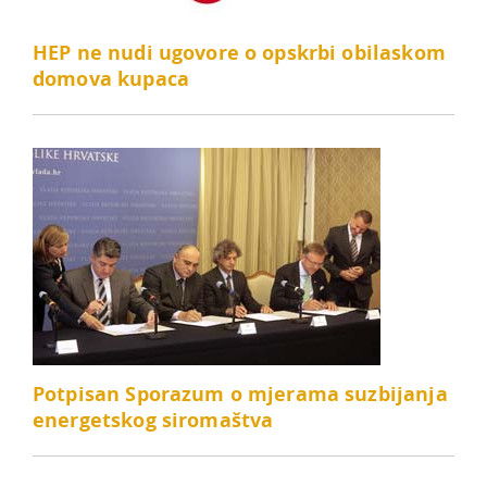
HEP ne nudi ugovore o opskrbi obilaskom
domova kupaca
Potpisan Sporazum o mjerama suzbijanja
energetskog siromaštva