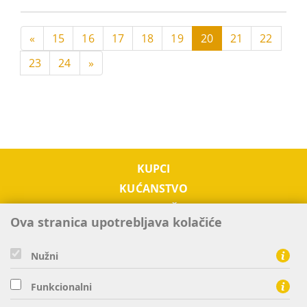
«
15
16
17
18
19
20
21
22
23
24
»
KUPCI
KUĆANSTVO
PODUZETNIŠTVO
Ova stranica upotrebljava kolačiće
OTKUP
O NAMA
Nužni
TRŽIŠTE EL. ENERGIJE
KONTAKTI
Funkcionalni