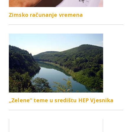
Zimsko računanje vremena
„Zelene“ teme u središtu HEP Vjesnika