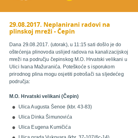
29.08.2017. Neplanirani radovi na
plinskoj mreži - Čepin
Dana 29.08.2017. (utorak), u 11:15 sati došlo je do
oštećenja plinovoda uslijed radova na kanalizacijskoj
mreži na području čepinskog M.O. Hrvatski velikani u
Ulici Ivana Mažuranića. Poteškoće s isporukom
prirodnog plina mogu osjetiti potrošači sa sljedećeg
područja:
M.O. Hrvatski velikani (Čepin)
Ulica Augusta Šenoe (kbr. 43-83)
Ulica Dinka Šimunovića
Ulica Eugena Kumičića
Ulica grada Vukovara (kbr. 37-107/6c-14)