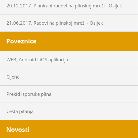
20.12.2017. Planirani radovi na plinskoj mreži - Osijek
21.06.2017. Radovi na plinskoj mreži - Osijek
Poveznice
WEB, Android i iOS aplikacija
Cijene
Prekid isporuke plina
Česta pitanja
Novosti