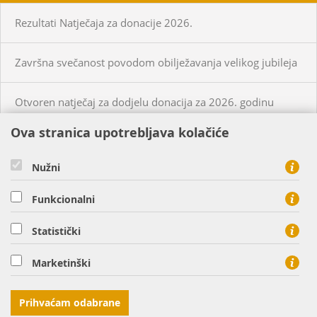
Rezultati Natječaja za donacije 2026.
Završna svečanost povodom obilježavanja velikog jubileja
Otvoren natječaj za dodjelu donacija za 2026. godinu
Ova stranica upotrebljava kolačiće
KUPCI
PRISTUP MREŽI
Nužni
CIJENE PLINA I USLUGA
Funkcionalni
O NAMA
KONTAKT
Statistički
HEP PLIN d.o.o. - član HEP grupe, Cara Hadrijana 7, 31000
Marketinški
Osijek
tel: 0800 8813, fax: 031 207 113
Prihvaćam odabrane