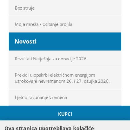
Bez struje
Moja mreža / očitanje brojila
Novosti
Rezultati Natječaja za donacije 2026.
Prekidi u opskrbi električnom energijom
uzrokovani nevremenom 26. i 27. ožujka 2026.
Ljetno računanje vremena
KUPCI
O HEP GRUPI
Ova stranica upotrebljava kolačiće