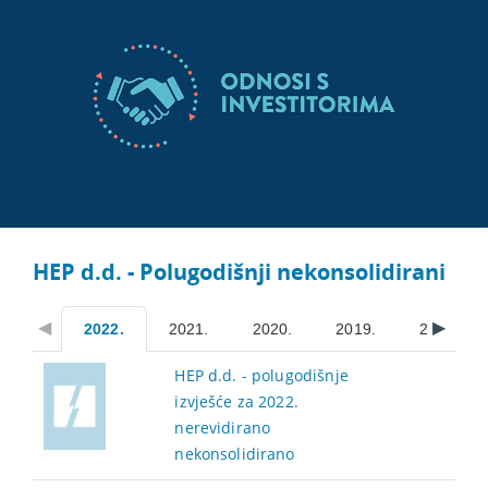
HEP d.d. - Polugodišnji nekonsolidirani
2022.
2021.
2020.
2019.
2018.
HEP d.d. - polugodišnje
izvješće za 2022.
nerevidirano
nekonsolidirano