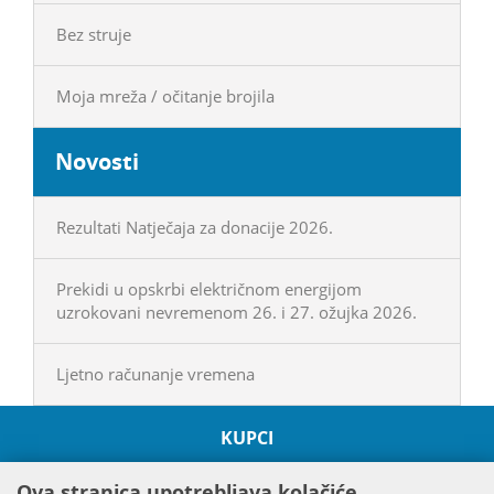
Bez struje
Moja mreža / očitanje brojila
Novosti
Rezultati Natječaja za donacije 2026.
Prekidi u opskrbi električnom energijom
uzrokovani nevremenom 26. i 27. ožujka 2026.
Ljetno računanje vremena
KUPCI
O HEP GRUPI
Ova stranica upotrebljava kolačiće