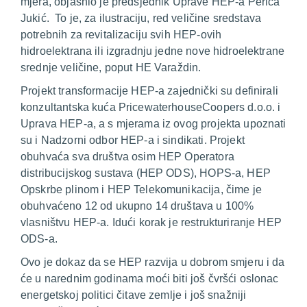
mjera
, objasnio je predsjednik Uprave HEP-a Perica
Jukić.
To je, za ilustraciju, red veličine sredstava
potrebnih za revitalizaciju svih HEP-ovih
hidroelektrana ili izgradnju jedne nove hidroelektrane
srednje veličine, poput HE Varaždin
.
Projekt transformacije HEP-a zajednički su definirali
konzultantska kuća PricewaterhouseCoopers d.o.o. i
Uprava HEP-a, a s mjerama iz ovog projekta upoznati
su i Nadzorni odbor HEP-a i sindikati. Projekt
obuhvaća sva društva osim HEP Operatora
distribucijskog sustava (HEP ODS), HOPS-a, HEP
Opskrbe plinom i HEP Telekomunikacija, čime je
obuhvaćeno 12 od ukupno 14 društava u 100%
vlasništvu HEP-a. Idući korak je restrukturiranje HEP
ODS-a.
Ovo je dokaz da se HEP razvija u dobrom smjeru i da
će u narednim godinama moći biti još čvršći oslonac
energetskoj politici čitave zemlje i još snažniji