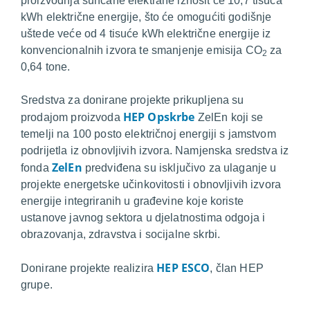
proizvodnja sunčane elektrane iznosit će 10,7 tisuća
kWh električne energije, što će omogućiti godišnje
uštede veće od 4 tisuće kWh električne energije iz
konvencionalnih izvora te smanjenje emisija CO
za
2
0,64 tone.
Sredstva za donirane projekte prikupljena su
HEP Opskrbe
prodajom proizvoda
ZelEn koji se
temelji na 100 posto električnoj energiji s jamstvom
podrijetla iz obnovljivih izvora. Namjenska sredstva iz
ZelEn
fonda
predviđena su isključivo za ulaganje u
projekte energetske učinkovitosti i obnovljivih izvora
energije integriranih u građevine koje koriste
ustanove javnog sektora u djelatnostima odgoja i
obrazovanja, zdravstva i socijalne skrbi.
HEP ESCO
Donirane projekte realizira
, član HEP
grupe.