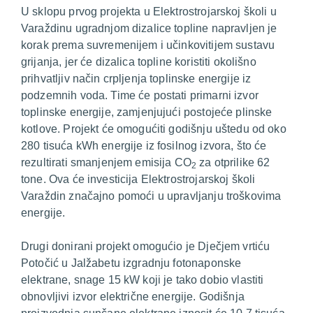
U sklopu prvog projekta u Elektrostrojarskoj školi u
Varaždinu ugradnjom dizalice topline napravljen je
korak prema suvremenijem i učinkovitijem sustavu
grijanja, jer će dizalica topline koristiti okolišno
prihvatljiv način crpljenja toplinske energije iz
podzemnih voda. Time će postati primarni izvor
toplinske energije, zamjenjujući postojeće plinske
kotlove. Projekt će omogućiti godišnju uštedu od oko
280 tisuća kWh energije iz fosilnog izvora, što će
rezultirati smanjenjem emisija CO
za otprilike 62
2
tone. Ova će investicija Elektrostrojarskoj školi
Varaždin značajno pomoći u upravljanju troškovima
energije.
Drugi donirani projekt omogućio je Dječjem vrtiću
Potočić u Jalžabetu izgradnju fotonaponske
elektrane, snage 15 kW koji je tako dobio vlastiti
obnovljivi izvor električne energije. Godišnja