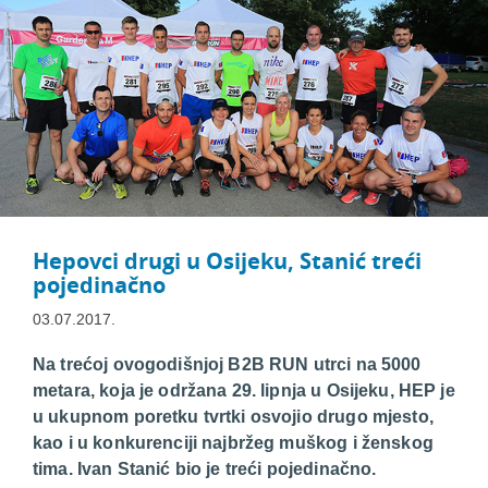
Hepovci drugi u Osijeku, Stanić treći
pojedinačno
03.07.2017.
Na trećoj ovogodišnjoj B2B RUN utrci na 5000
metara, koja je održana 29. lipnja u Osijeku, HEP je
u ukupnom poretku tvrtki osvojio drugo mjesto,
kao i u konkurenciji najbržeg muškog i ženskog
tima. Ivan Stanić bio je treći pojedinačno.