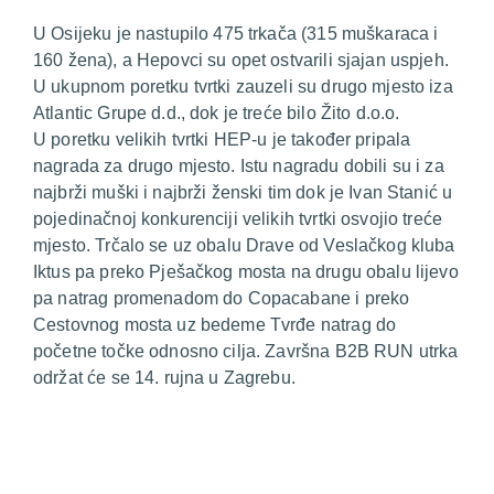
U Osijeku je nastupilo 475 trkača (315 muškaraca i
160 žena), a Hepovci su opet ostvarili sjajan uspjeh.
U ukupnom poretku tvrtki zauzeli su drugo mjesto iza
Atlantic Grupe d.d., dok je treće bilo Žito d.o.o.
U poretku velikih tvrtki HEP-u je također pripala
nagrada za drugo mjesto. Istu nagradu dobili su i za
najbrži muški i najbrži ženski tim dok je Ivan Stanić u
pojedinačnoj konkurenciji velikih tvrtki osvojio treće
mjesto. Trčalo se uz obalu Drave od Veslačkog kluba
Iktus pa preko Pješačkog mosta na drugu obalu lijevo
pa natrag promenadom do Copacabane i preko
Cestovnog mosta uz bedeme Tvrđe natrag do
početne točke odnosno cilja. Završna B2B RUN utrka
održat će se 14. rujna u Zagrebu.