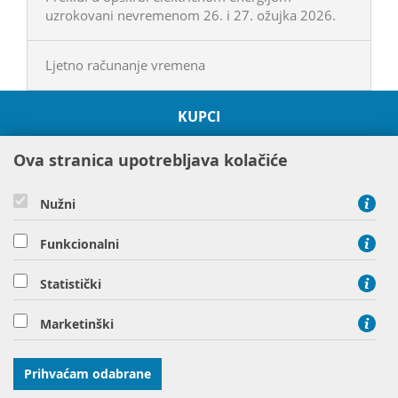
uzrokovani nevremenom 26. i 27. ožujka 2026.
Ljetno računanje vremena
KUPCI
O HEP GRUPI
Ova stranica upotrebljava kolačiće
PROJEKTI
ODRŽIVOST I OKOLIŠ
Nužni
DRUŠTVENA ODGOVORNOST
DRUŠTVA HEP GRUPE
Funkcionalni
Statistički
Hrvatska elektroprivreda d.d. Ulica grada Vukovara 37 10000
Marketinški
Zagreb
tel: 01 63 22 111, tel: 01 61 70 430
Prihvaćam odabrane