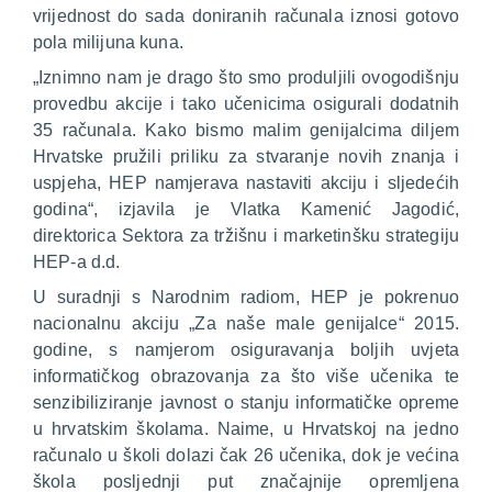
vrijednost do sada doniranih računala iznosi gotovo
pola milijuna kuna.
„
Iznimno nam je drago što smo produljili ovogodišnju
provedbu akcije i tako učenicima osigurali dodatnih
35 računala.
Kako bismo malim genijalcima diljem
Hrvatske pružili priliku za stvaranje novih znanja i
uspjeha, HEP namjerava nastaviti akciju i sljedećih
godina
“, izjavila je Vlatka Kamenić Jagodić,
direktorica Sektora za tržišnu i marketinšku strategiju
HEP-a d.d.
U suradnji s Narodnim radiom, HEP je pokrenuo
nacionalnu akciju „Za naše male genijalce“ 2015.
godine, s namjerom osiguravanja boljih uvjeta
informatičkog obrazovanja za što više učenika te
senzibiliziranje javnost o stanju informatičke opreme
u hrvatskim školama. Naime, u Hrvatskoj na jedno
računalo u školi dolazi čak 26 učenika, dok je većina
škola posljednji put značajnije opremljena