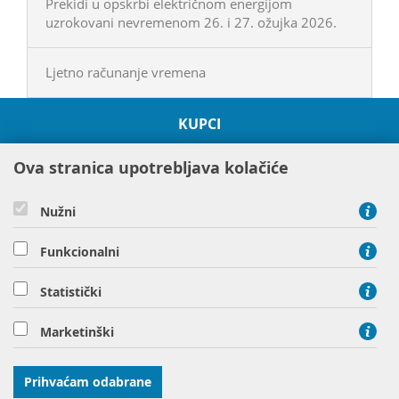
Prekidi u opskrbi električnom energijom
uzrokovani nevremenom 26. i 27. ožujka 2026.
Ljetno računanje vremena
KUPCI
O HEP GRUPI
Ova stranica upotrebljava kolačiće
PROJEKTI
ODRŽIVOST I OKOLIŠ
Nužni
DRUŠTVENA ODGOVORNOST
DRUŠTVA HEP GRUPE
Funkcionalni
Statistički
Hrvatska elektroprivreda d.d. Ulica grada Vukovara 37 10000
Marketinški
Zagreb
tel: 01 63 22 111, tel: 01 61 70 430
Prihvaćam odabrane