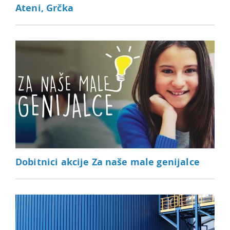
Ateni, Grčka
Dobitnici akcije Za naše male genijalce