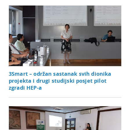
3Smart – održan sastanak svih dionika
projekta i drugi studijski posjet pilot
zgradi HEP-a