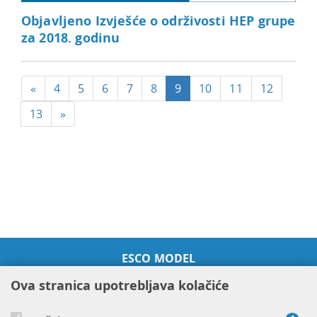
Objavljeno Izvješće o održivosti HEP grupe
za 2018. godinu
«
4
5
6
7
8
9
10
11
12
13
»
ESCO MODEL
ESCO PROJEKTI
Ova stranica upotrebljava kolačiće
SUSTAVNO GOSPODARENJE
ENERGIJOM