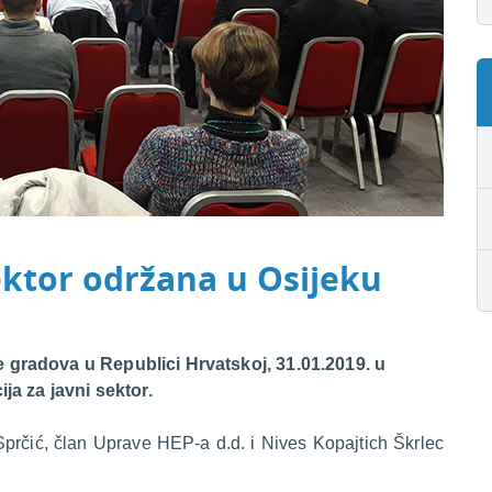
sektor održana u Osijeku
 gradova u Republici Hrvatskoj, 31.01.2019. u
ja za javni sektor.
Sprčić, član Uprave HEP-a d.d. i Nives Kopajtich Škrlec