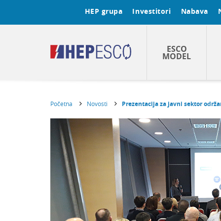
HEP grupa
Investitori
Nabava
ESCO
MODEL
Početna
Novosti
Prezentacija za javni sektor održ