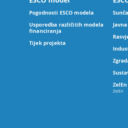
Pogodnosti ESCO modela
Sunča
Usporedba različitih modela
Javna
financiranja
Rasvj
Tijek projekta
Indus
Zgrad
Susta
ZelEn 
ZelEn