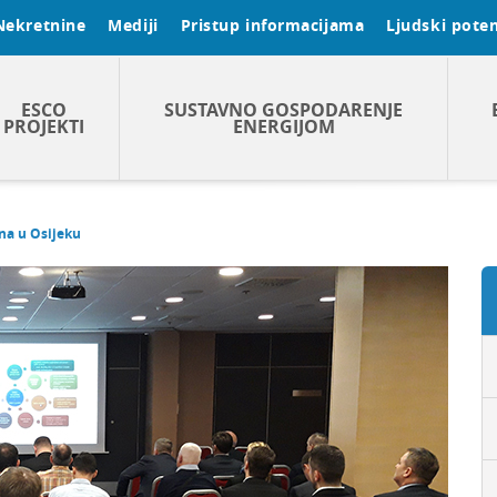
Nekretnine
Mediji
Pristup informacijama
Ljudski poten
ESCO
SUSTAVNO GOSPODARENJE
PROJEKTI
ENERGIJOM
ana u Osijeku