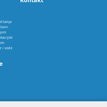
očitanja
lovni
ijom
kacijski
jom
e i vode
e