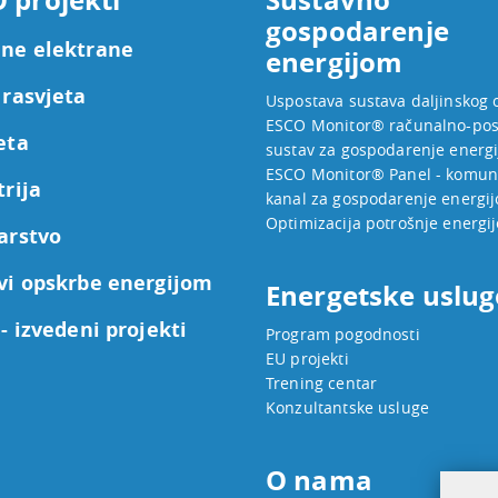
gospodarenje
ne elektrane
energijom
 rasvjeta
Uspostava sustava daljinskog 
ESCO Monitor® računalno-pos
eta
sustav za gospodarenje energ
ESCO Monitor® Panel - komuni
trija
kanal za gospodarenje energi
Optimizacija potrošnje energij
arstvo
vi opskrbe energijom
Energetske uslug
- izvedeni projekti
Program pogodnosti
EU projekti
Trening centar
Konzultantske usluge
O nama