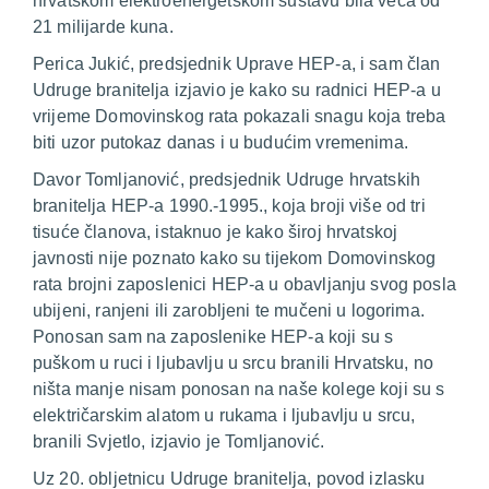
hrvatskom elektroenergetskom sustavu bila veća od
21 milijarde kuna.
Perica Jukić, predsjednik Uprave HEP-a, i sam član
Udruge branitelja izjavio je kako su radnici HEP-a u
vrijeme Domovinskog rata pokazali snagu koja treba
biti uzor putokaz danas i u budućim vremenima.
Davor Tomljanović, predsjednik Udruge hrvatskih
branitelja HEP-a 1990.-1995., koja broji više od tri
tisuće članova, istaknuo je kako široj hrvatskoj
javnosti nije poznato kako su tijekom Domovinskog
rata brojni zaposlenici HEP-a u obavljanju svog posla
ubijeni, ranjeni ili zarobljeni te mučeni u logorima.
Ponosan sam na zaposlenike HEP-a koji su s
puškom u ruci i ljubavlju u srcu branili Hrvatsku, no
ništa manje nisam ponosan na naše kolege koji su s
električarskim alatom u rukama i ljubavlju u srcu,
branili Svjetlo, izjavio je Tomljanović.
Uz 20. obljetnicu Udruge branitelja, povod izlasku