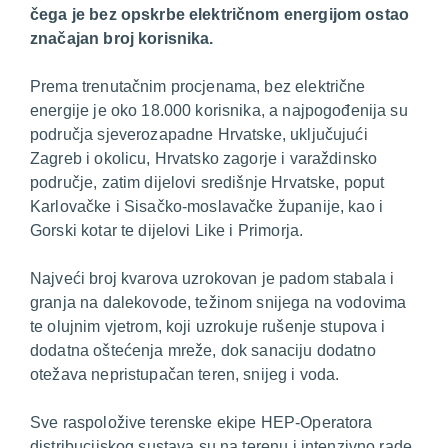
čega je bez opskrbe električnom energijom ostao
značajan broj korisnika.
Prema trenutačnim procjenama, bez električne
energije je oko 18.000 korisnika, a najpogođenija su
područja sjeverozapadne Hrvatske, uključujući
Zagreb i okolicu, Hrvatsko zagorje i varaždinsko
područje, zatim dijelovi središnje Hrvatske, poput
Karlovačke i Sisačko-moslavačke županije, kao i
Gorski kotar te dijelovi Like i Primorja.
Najveći broj kvarova uzrokovan je padom stabala i
granja na dalekovode, težinom snijega na vodovima
te olujnim vjetrom, koji uzrokuje rušenje stupova i
dodatna oštećenja mreže, dok sanaciju dodatno
otežava nepristupačan teren, snijeg i voda.
Sve raspoložive terenske ekipe HEP-Operatora
distribucijskog sustava su na terenu i intenzivno rade