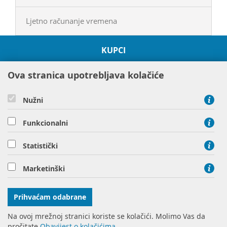
Ljetno računanje vremena
KUPCI
O HEP GRUPI
Ova stranica upotrebljava kolačiće
PROJEKTI
ODRŽIVOST I OKOLIŠ
Nužni
DRUŠTVENA ODGOVORNOST
Funkcionalni
DRUŠTVA HEP GRUPE
Statistički
Hrvatska elektroprivreda d.d. Ulica grada Vukovara 37 10000
Marketinški
Zagreb
tel: 01 63 22 111, tel: 01 61 70 430
Prihvaćam odabrane
Na ovoj mrežnoj stranici koriste se kolačići. Molimo Vas da
pročitate
Obavijest o kolačićima.