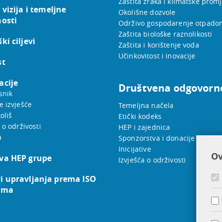
Zaštita zraka i klimatske prom
 vizija i temeljne
Okolišne dozvole
nosti
Održivo gospodarenje otpado
Zaštita biološke raznolikosti
ki ciljevi
Zaštita i korištenje voda
Učinkovitost i inovacije
st
acije
Društvena odgovorn
snik
e izvješće
Temeljna načela
oliš
Etički kodeks
 o održivosti
HEP i zajednica
a
Sponzorstva i donacije
Inicijative
Ov
va HEP grupe
Izvješća o održivosti
i upravljanja prema ISO
ama