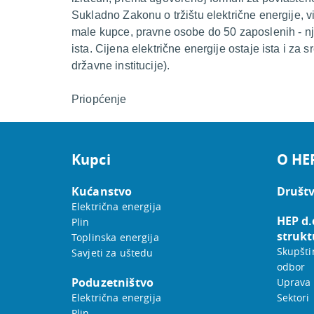
Sukladno Zakonu o tržištu električne energije, vi
male kupce, pravne osobe do 50 zaposlenih - nji
ista. Cijena električne energije ostaje ista i za 
državne institucije).
Priopćenje
Kupci
O HE
Kućanstvo
Društv
Električna energija
HEP d.
Plin
strukt
Toplinska energija
Skupšti
Savjeti za uštedu
odbor
Poduzetništvo
Uprava
Električna energija
Sektori
Plin