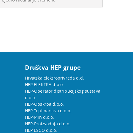
Društva HEP grupe
Hrvatska elektroprivreda d.d.
HEP ELEKTRA d.o.o.
HEP-Operator distribucijskog sustava
d.o.o.
HEP-Opskrba d.o.o.
HEP-Toplinarstvo d.o.o.
HEP-Plin d.o.o.
HEP-Proizvodnja d.o.o.
HEP ESCO d.o.o.