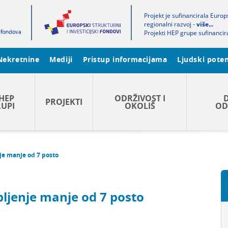
Projekt je sufinancirala Euro
regionalni razvoj -
više...
Projekti HEP grupe sufinancir
Nekretnine
Mediji
Pristup informacijama
Ljudski poten
HEP
ODRŽIVOST I
PROJEKTI
UPI
OKOLIŠ
OD
e manje od 7 posto
ljenje manje od 7 posto