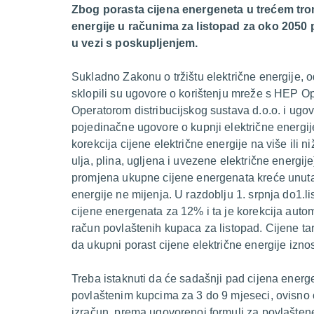
Zbog porasta cijena energeneta u trećem trom
energije u računima za listopad za oko 2050
u vezi s poskupljenjem.
Sukladno Zakonu o tržištu električne energije, 
sklopili su ugovore o korištenju mreže s HEP Op
Operatorom distribucijskog sustava d.o.o. i ugo
pojedinačne ugovore o kupnji električne energij
korekcija cijene električne energije na više ili
ulja, plina, ugljena i uvezene električne energije
promjena ukupne cijene energenata kreće unutar
energije ne mijenja. U razdoblju 1. srpnja do1.
cijene energenata za 12% i ta je korekcija aut
račun povlaštenih kupaca za listopad. Cijene tar
da ukupni porast cijene električne energije izno
Treba istaknuti da će sadašnji pad cijena energe
povlaštenim kupcima za 3 do 9 mjeseci, ovisno 
izračun, prema ugovorenoj formuli za povlaštene 