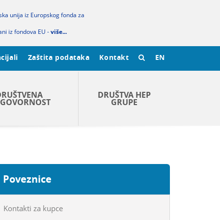
pska unija iz Europskog fonda za
ani iz fondova EU -
više...
cijali
Zaštita podataka
Kontakt
EN
DRUŠTVENA
DRUŠTVA HEP
GOVORNOST
GRUPE
Poveznice
Kontakti za kupce