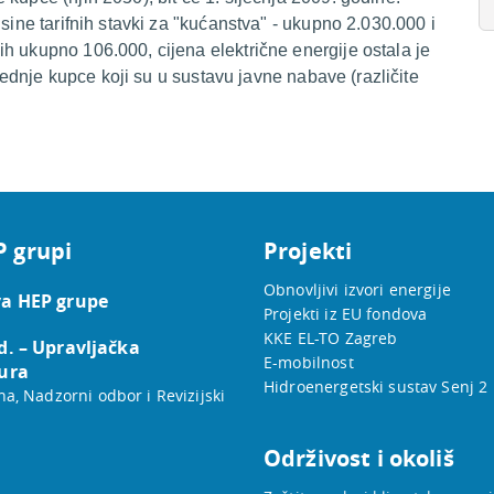
sine tarifnih stavki za "kućanstva" - ukupno 2.030.000 i
h ukupno 106.000, cijena električne energije ostala je
srednje kupce koji su u sustavu javne nabave (različite
P grupi
Projekti
Obnovljivi izvori energije
a HEP grupe
Projekti iz EU fondova
KKE EL-TO Zagreb
d. – Upravljačka
E-mobilnost
ura
Hidroenergetski sustav Senj 2
na, Nadzorni odbor i Revizijski
Održivost i okoliš