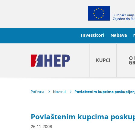
Investitori
Nabava
O 
KUPCI
GR
Početna
Novosti
Povlaštenim kupcima poskupljenj
Povlaštenim kupcima poskup
26.11.2008.