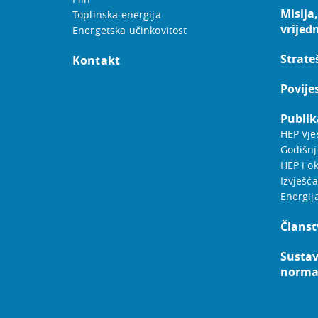
Misija,
Toplinska energija
vrijed
Energetska učinkovitost
Strateš
Kontakt
Povije
Publik
HEP Vje
Godišnj
HEP i ok
Izvješća
Energij
Članst
Sustav
norm