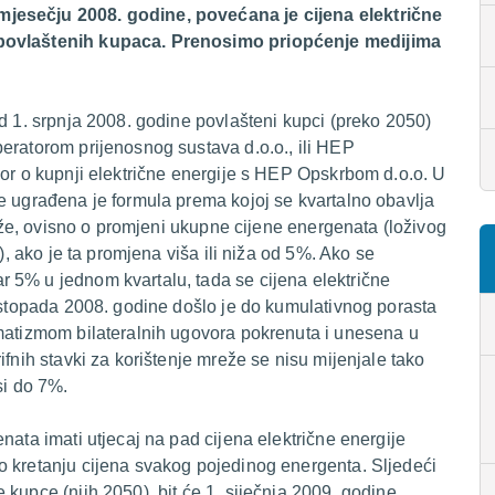
jesečju 2008. godine, povećana je cijena električne
 povlaštenih kupaca. Prenosimo priopćenje medijima
od 1. srpnja 2008. godine povlašteni kupci (preko 2050)
eratorom prijenosnog sustava d.o.o., ili HEP
vor o kupnji električne energije s HEP Opskrbom d.o.o. U
e ugrađena je formula prema kojoj se kvartalno obavlja
 niže, ovisno o promjeni ukupne cijene energenata (loživog
), ako je ta promjena viša ili niža od 5%. Ako se
 5% u jednom kvartalu, tada se cijena električne
listopada 2008. godine došlo je do kumulativnog porasta
omatizmom bilateralnih ugovora pokrenuta i unesena u
ifnih stavki za korištenje mreže se nisu mijenjale tako
si do 7%.
nata imati utjecaj na pad cijena električne energije
o kretanju cijena svakog pojedinog energenta. Sljedeći
kupce (njih 2050), bit će 1. siječnja 2009. godine.