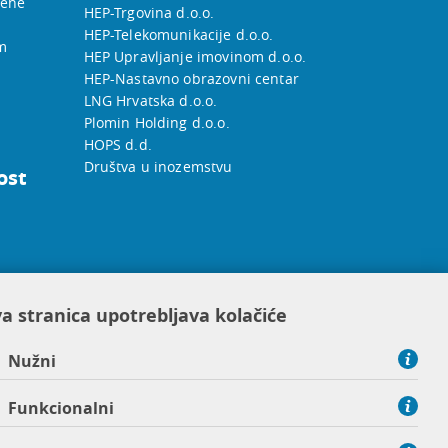
jene
HEP-Trgovina d.o.o.
HEP-Telekomunikacije d.o.o.
m
HEP Upravljanje imovinom d.o.o.
HEP-Nastavno obrazovni centar
LNG Hrvatska d.o.o.
Plomin Holding d.o.o.
HOPS d.d.
Društva u inozemstvu
ost
a stranica upotrebljava kolačiće
Nužni
Funkcionalni