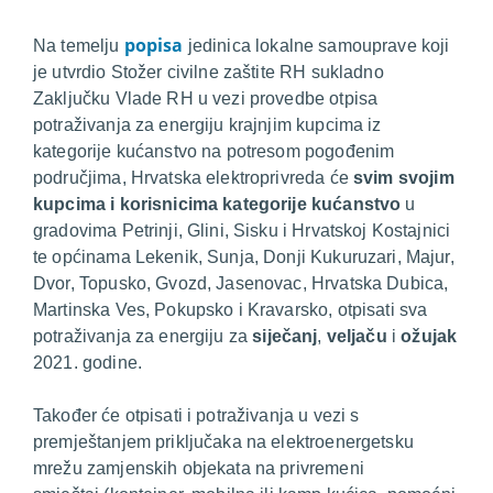
popisa
Na temelju
jedinica lokalne samouprave koji
je utvrdio Stožer civilne zaštite RH sukladno
Zaključku Vlade RH u vezi provedbe otpisa
potraživanja za energiju krajnjim kupcima iz
kategorije kućanstvo na potresom pogođenim
područjima, Hrvatska elektroprivreda će
svim svojim
kupcima i korisnicima kategorije kućanstvo
u
gradovima Petrinji, Glini, Sisku i Hrvatskoj Kostajnici
te općinama Lekenik, Sunja, Donji Kukuruzari, Majur,
Dvor, Topusko, Gvozd, Jasenovac, Hrvatska Dubica,
Martinska Ves, Pokupsko i Kravarsko, otpisati sva
potraživanja za energiju za
siječanj
,
veljaču
i
ožujak
2021. godine.
Također će otpisati i potraživanja u vezi s
premještanjem priključaka na elektroenergetsku
mrežu zamjenskih objekata na privremeni