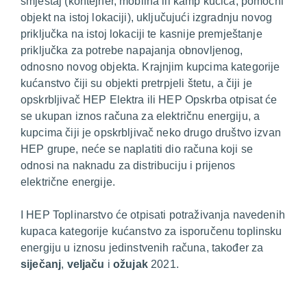
smještaj (kontejner, mobilna ili kamp kućica, pomoćni
objekt na istoj lokaciji), uključujući izgradnju novog
priključka na istoj lokaciji te kasnije premještanje
priključka za potrebe napajanja obnovljenog,
odnosno novog objekta. Krajnjim kupcima kategorije
kućanstvo čiji su objekti pretrpjeli štetu, a čiji je
opskrbljivač HEP Elektra ili HEP Opskrba otpisat će
se ukupan iznos računa za električnu energiju, a
kupcima čiji je opskrbljivač neko drugo društvo izvan
HEP grupe, neće se naplatiti dio računa koji se
odnosi na naknadu za distribuciju i prijenos
električne energije.
I HEP Toplinarstvo će otpisati potraživanja navedenih
kupaca kategorije kućanstvo za isporučenu toplinsku
energiju u iznosu jedinstvenih računa, također za
siječanj
,
veljaču
i
ožujak
2021.