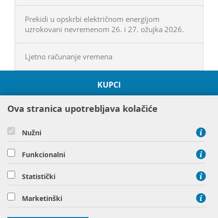
Prekidi u opskrbi električnom energijom
uzrokovani nevremenom 26. i 27. ožujka 2026.
Ljetno računanje vremena
KUPCI
O HEP GRUPI
Ova stranica upotrebljava kolačiće
PROJEKTI
ODRŽIVOST I OKOLIŠ
Nužni
DRUŠTVENA ODGOVORNOST
Funkcionalni
DRUŠTVA HEP GRUPE
Statistički
Hrvatska elektroprivreda d.d. Ulica grada Vukovara 37 10000
Marketinški
Zagreb
tel: 01 63 22 111, tel: 01 61 70 430