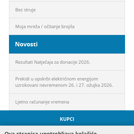
Bez struje
Moja mreža / očitanje brojila
Novosti
Rezultati Natječaja za donacije 2026.
Prekidi u opskrbi električnom energijom
uzrokovani nevremenom 26. i 27. ožujka 2026.
Ljetno računanje vremena
KUPCI
O HEP GRUPI
Ova stranica upotrebljava kolačiće