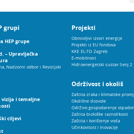
P grupi
Projekti
Obnovljivi izvori energije
a HEP grupe
Projekti iz EU fondova
KKE EL-TO Zagreb
d. – Upravljačka
E-mobilnost
ura
Hidroenergetski sustav Senj 2
na, Nadzorni odbor i Revizijski
Održivost i okoliš
Zaštita zraka i klimatske prom
 vizija i temeljne
Okolišne dozvole
nosti
Održivo gospodarenje otpado
Zaštita biološke raznolikosti
ki ciljevi
Zaštita i korištenje voda
Učinkovitost i inovacije
st