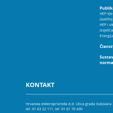
Publik
HEP Vje
Godišnj
HEP i ok
Izvješća
Energij
Članst
Sustav
norm
KONTAKT
Hrvatska elektroprivreda d.d. Ulica grada Vukovara
tel: 01 63 22 111, tel: 01 61 70 430