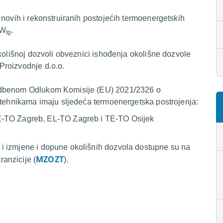
 novih i rekonstruiranih postojećih termoenergetskih
MW
.
tg
okolišnoj dozvoli obveznici ishođenja okolišne dozvole
Proizvodnje d.o.o.
vedbenom Odlukom Komisije (EU) 2021/2326 o
m tehnikama imaju sljedeća termoenergetska postrojenja:
E-TO Zagreb, EL-TO Zagreb i TE-TO Osijek
i izmjene i dopune okolišnih dozvola dostupne su na
MZOZT
tranzicije
(
).