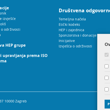
acije
Društvena odgovorn
snik
e izvješće
Temeljna načela
oliš
Etički kodeks
 o održivosti
HEP i zajednica
a
Sponzorstva i donacije
Inicijative
Ov
va HEP grupe
Izvješća o održivosti
i upravljanja prema ISO
ama
 37 10000 Zagreb
P