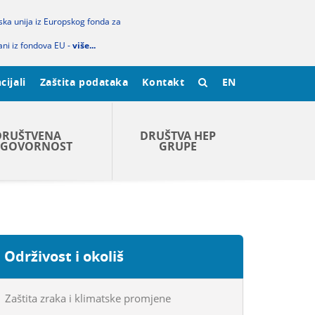
pska unija iz Europskog fonda za
ani iz fondova EU -
više...
cijali
Zaštita podataka
Kontakt
EN
DRUŠTVENA
DRUŠTVA HEP
GOVORNOST
GRUPE
Održivost i okoliš
Zaštita zraka i klimatske promjene