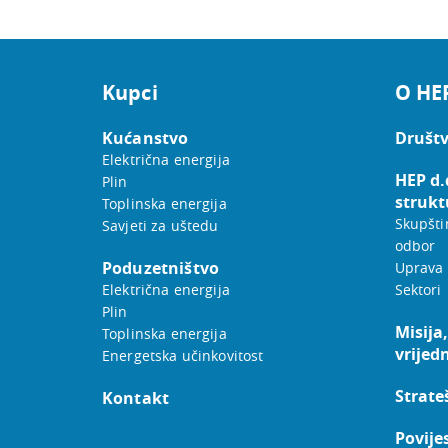
Kupci
O HE
Kućanstvo
Društv
Električna energija
HEP d.
Plin
strukt
Toplinska energija
Skupšti
Savjeti za uštedu
odbor
Poduzetništvo
Uprava
Električna energija
Sektori
Plin
Misija,
Toplinska energija
vrijed
Energetska učinkovitost
Strateš
Kontakt
Povije