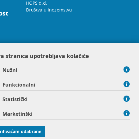
HOPS d.d.
Društva u inozemstvu
ost
a stranica upotrebljava kolačiće
Nužni
Funkcionalni
Statistički
Marketinški
rihvaćam odabrane