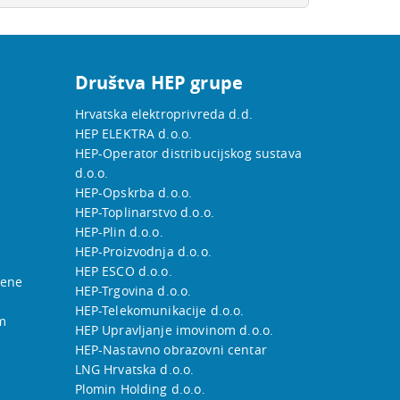
Društva HEP grupe
Hrvatska elektroprivreda d.d.
HEP ELEKTRA d.o.o.
HEP-Operator distribucijskog sustava
d.o.o.
HEP-Opskrba d.o.o.
HEP-Toplinarstvo d.o.o.
HEP-Plin d.o.o.
HEP-Proizvodnja d.o.o.
HEP ESCO d.o.o.
jene
HEP-Trgovina d.o.o.
HEP-Telekomunikacije d.o.o.
m
HEP Upravljanje imovinom d.o.o.
HEP-Nastavno obrazovni centar
LNG Hrvatska d.o.o.
Plomin Holding d.o.o.