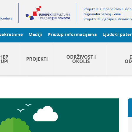
Projekt je sufinancirala Euro
regionalni razvoj -
više...
Projekti HEP grupe sufinancir
Nekretnine
Mediji
Pristup informacijama
Ljudski poten
HEP
ODRŽIVOST I
PROJEKTI
UPI
OKOLIŠ
OD