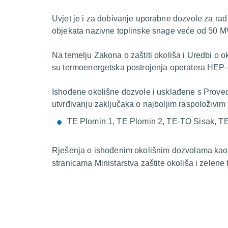
Uvjet je i za dobivanje uporabne dozvole za rad
objekata nazivne toplinske snage veće od 50 
Na temelju Zakona o zaštiti okoliša i Uredbi o 
su termoenergetska postrojenja operatera HEP-
Ishođene okolišne dozvole i usklađene s Pro
utvrđivanju zaključaka o najboljim raspoloživi
TE Plomin 1, TE Plomin 2, TE-TO Sisak, T
Rješenja o ishođenim okolišnim dozvolama kao 
stranicama
Ministarstva zaštite okoliša i zelene 