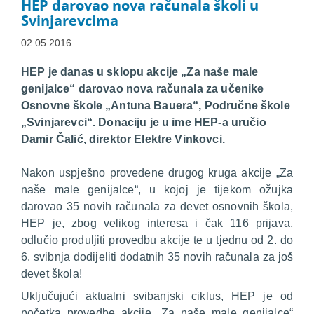
HEP darovao nova računala školi u
Svinjarevcima
02.05.2016.
HEP je danas u sklopu akcije „Za naše male
genijalce“ darovao nova računala za učenike
Osnovne škole „Antuna Bauera“, Područne škole
„Svinjarevci“. Donaciju je u ime HEP-a uručio
Damir Čalić, direktor Elektre Vinkovci.
Nakon uspješno provedene drugog kruga akcije „Za
naše male genijalce“, u kojoj je tijekom ožujka
darovao 35 novih računala za devet osnovnih škola,
HEP je, zbog velikog interesa i čak 116 prijava,
odlučio produljiti provedbu akcije te u tjednu od 2. do
6. svibnja dodijeliti dodatnih 35 novih računala za još
devet škola!
Uključujući aktualni svibanjski ciklus, HEP je od
početka provedbe akcije „Za naše male genijalce“