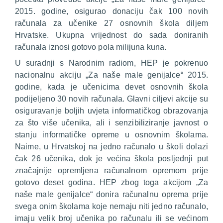
2015. godine, osigurao donaciju čak 100 novih
računala za učenike 27 osnovnih škola diljem
Hrvatske. Ukupna vrijednost do sada doniranih
računala iznosi gotovo pola milijuna kuna.
U suradnji s Narodnim radiom, HEP je pokrenuo
nacionalnu akciju „Za naše male genijalce“ 2015.
godine, kada je učenicima devet osnovnih škola
podijeljeno 30 novih računala. Glavni ciljevi akcije su
osiguravanje boljih uvjeta informatičkog obrazovanja
za što više učenika, ali i senzibiliziranje javnost o
stanju informatičke opreme u osnovnim školama.
Naime, u Hrvatskoj na jedno računalo u školi dolazi
čak 26 učenika, dok je većina škola posljednji put
značajnije opremljena računalnom opremom prije
gotovo deset godina. HEP zbog toga akcijom „Za
naše male genijalce“ donira računalnu oprema prije
svega onim školama koje nemaju niti jedno računalo,
imaju velik broj učenika po računalu ili se većinom