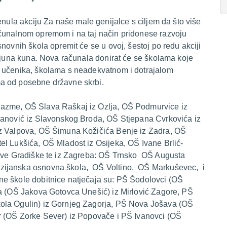
enula akciju
Za naše male genijalce
s ciljem da što više
čunalnom opremom i na taj način pridonese razvoju
novnih škola opremit će se u ovoj, šestoj po redu akciji
ijuna kuna. Nova računala donirat će se školama koje
j učenika, školama s neadekvatnom i dotrajalom
a od posebne državne skrbi.
Čazme, OŠ Slava Raškaj iz Ozlja, OŠ Podmurvice iz
hanović iz Slavonskog Broda, OŠ Stjepana Cvrkovića iz
iz Valpova, OŠ Šimuna Kožičića Benje iz Zadra, OŠ
el Lukšića, OŠ Mladost iz Osijeka, OŠ Ivane Brlić-
Nove Gradiške te iz Zagreba: OŠ Trnsko OŠ Augusta
zijanska osnovna škola, OŠ Voltino, OŠ Markuševec, i
ne škole dobitnice natječaja su: PŠ Šodolovci (OŠ
a (OŠ Jakova Gotovca Unešić) iz Mirlović Zagore, PŠ
ola Ogulin) iz Gornjeg Zagorja, PŠ Nova Jošava (OŠ
r (OŠ Zorke Sever) iz Popovače i PŠ Ivanovci (OŠ