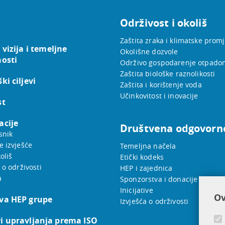
Održivost i okoliš
Zaštita zraka i klimatske prom
 vizija i temeljne
Okolišne dozvole
nosti
Održivo gospodarenje otpado
Zaštita biološke raznolikosti
ki ciljevi
Zaštita i korištenje voda
Učinkovitost i inovacije
st
acije
Društvena odgovorn
snik
e izvješće
Temeljna načela
oliš
Etički kodeks
 o održivosti
HEP i zajednica
a
Sponzorstva i donacije
Inicijative
Ov
va HEP grupe
Izvješća o održivosti
i upravljanja prema ISO