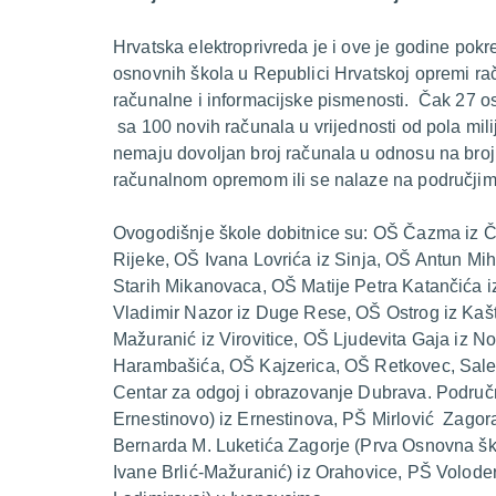
Hrvatska elektroprivreda je i ove je godine pokr
osnovnih škola u Republici Hrvatskoj opremi ra
računalne i informacijske pismenosti. Čak 27 os
sa 100 novih računala u vrijednosti od pola mil
nemaju dovoljan broj računala u odnosu na bro
računalnom opremom ili se nalaze na područjim
Ovogodišnje škole dobitnice su: OŠ Čazma iz 
Rijeke, OŠ Ivana Lovrića iz Sinja, OŠ Antun Mi
Starih Mikanovaca, OŠ Matije Petra Katančića 
Vladimir Nazor iz Duge Rese, OŠ Ostrog iz Kašt
Mažuranić iz Virovitice, OŠ Ljudevita Gaja iz 
Harambašića, OŠ Kajzerica, OŠ Retkovec, Sale
Centar za odgoj i obrazovanje Dubrava. Područ
Ernestinovo) iz Ernestinova, PŠ Mirlović Zagor
Bernarda M. Luketića Zagorje (Prva Osnovna šk
Ivane Brlić-Mažuranić) iz Orahovice, PŠ Volode