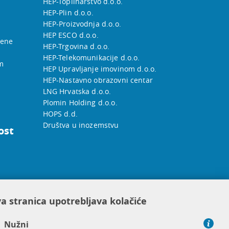
HEP-Toplinarstvo d.o.o.
HEP-Plin d.o.o.
HEP-Proizvodnja d.o.o.
HEP ESCO d.o.o.
jene
HEP-Trgovina d.o.o.
HEP-Telekomunikacije d.o.o.
m
HEP Upravljanje imovinom d.o.o.
HEP-Nastavno obrazovni centar
LNG Hrvatska d.o.o.
Plomin Holding d.o.o.
HOPS d.d.
Društva u inozemstvu
ost
a stranica upotrebljava kolačiće
Nužni