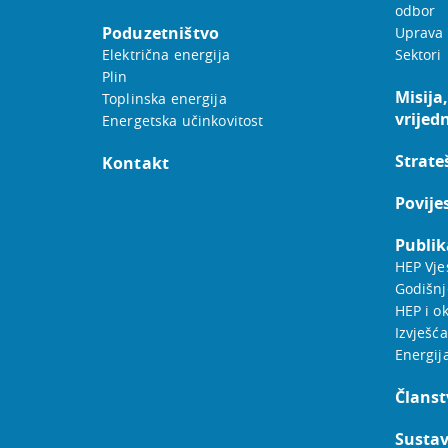
odbor
Poduzetništvo
Uprava
Električna energija
Sektori
Plin
Misija,
Toplinska energija
vrijed
Energetska učinkovitost
Strateš
Kontakt
Povije
Publik
HEP Vje
Godišnj
HEP i ok
Izvješća
Energij
Članst
Sustav