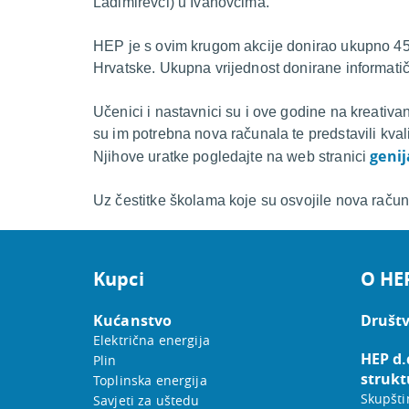
Ladimirevci) u Ivanovcima.
HEP je s ovim krugom akcije donirao ukupno 45
Hrvatske. Ukupna vrijednost donirane informati
Učenici i nastavnici su i ove godine na kreativan
su im potrebna nova računala te predstavili kvali
genij
Njihove uratke pogledajte na web stranici
Uz čestitke školama koje su osvojile nova raču
Kupci
O HE
Kućanstvo
Društv
Električna energija
HEP d.
Plin
strukt
Toplinska energija
Skupšti
Savjeti za uštedu