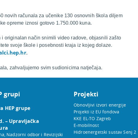
0 novih računala za učenike 130 osnovnih škola diljem
čke opreme iznosi gotovo 1.750.000 kuna.
 i originalan način snimili video radove, objasnili zašto
tete svoje škole i posebnosti kraja iz kojeg dolaze.
alci.hep.hr
.
nala, zahvaljujemo svim sudionicima natječaja.
P grupi
Projekti
Obnovljivi izvori energije
a HEP grupe
Projekti iz EU fondova
KKE EL-TO Zagreb
d. – Upravljačka
E-mobilnost
ura
Hidroenergetski sustav Senj 2
na, Nadzorni odbor i Revizijski