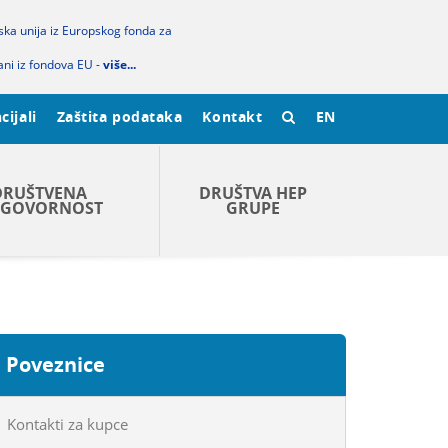
pska unija iz Europskog fonda za
ani iz fondova EU -
više...
cijali
Zaštita podataka
Kontakt
EN
DRUŠTVENA
DRUŠTVA HEP
GOVORNOST
GRUPE
Poveznice
Kontakti za kupce