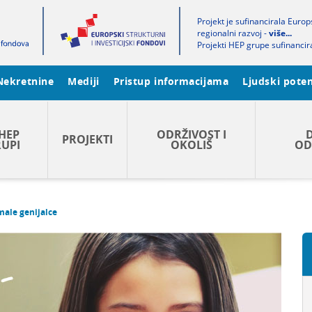
Projekt je sufinancirala Euro
regionalni razvoj -
više...
Projekti HEP grupe sufinancir
Nekretnine
Mediji
Pristup informacijama
Ljudski poten
HEP
ODRŽIVOST I
PROJEKTI
UPI
OKOLIŠ
OD
male genijalce