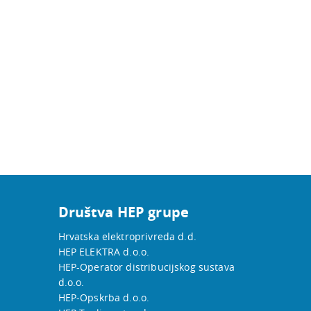
Društva HEP grupe
Hrvatska elektroprivreda d.d.
HEP ELEKTRA d.o.o.
HEP-Operator distribucijskog sustava
d.o.o.
HEP-Opskrba d.o.o.