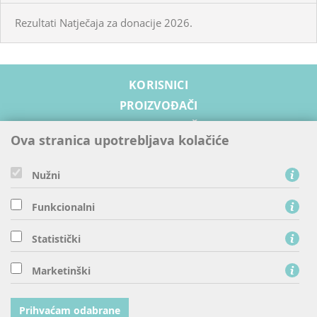
Rezultati Natječaja za donacije 2026.
KORISNICI
PROIZVOĐAČI
OPSKRBLJIVAČI
Ova stranica upotrebljava kolačiće
PRISTUP MREŽI
RAZVOJ MREŽE
Nužni
SIGURNOST I ODRŽIVI RAZVOJ
O NAMA
Funkcionalni
Statistički
HEP - Operator distribucijskog sustava d.o.o., Ulica grada
Marketinški
Vukovara 37, 10 000 Zagreb
tel: 0800 300 401, fax: 01 6170 956
Prihvaćam odabrane