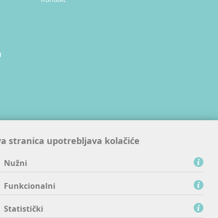
a
ijskim
a stranica upotrebljava kolačiće
nama
Nužni
Funkcionalni
Statistički