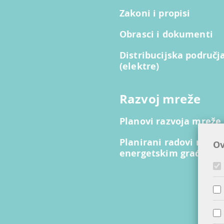
Zakoni i propisi
Obrasci i dokumenti
Distribucijska područj
(elektre)
Razvoj mreže
Planovi razvoja mreže
Planirani radovi na lin
Ov
energetskim građevi