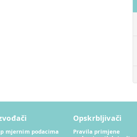
zvođači
Opskrbljivači
up mjernim podacima
Pravila primjene