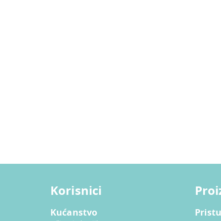
Korisnici
Proi
Kućanstvo
Prist