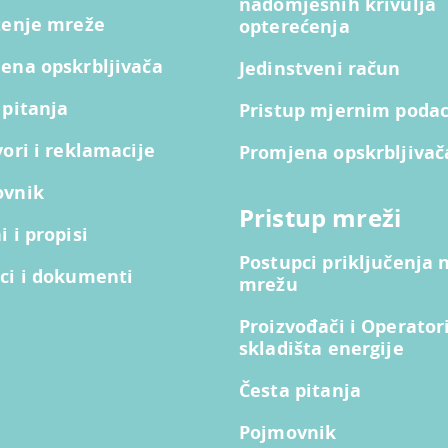
nadomjesnih krivulja
tenje mreže
opterećenja
ena opskrbljivača
Jedinstveni račun
 pitanja
Pristup mjernim poda
vori i reklamacije
Promjena opskrbljivač
ovnik
Pristup mreži
 i propisi
Postupci priključenja 
ci i dokumenti
mrežu
Proizvođači i Operator
skladišta energije
Česta pitanja
Pojmovnik