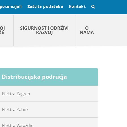
potencijali
Zaštita podataka
Kontakt
OJ
SIGURNOST I ODRŽIVI
O
ŽE
RAZVOJ
NAMA
Distribucijska područja
Elektra Zagreb
Elektra Zabok
Elektra Varaždin