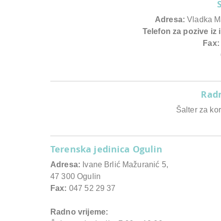
Adresa:
Vladka Ma
Telefon za pozive iz
Fax:
047
Radn
Šalter za ko
Terenska jedinica Ogulin
Adresa:
Ivane Brlić Mažuranić 5,
47 300 Ogulin
Fax:
047 52 29 37
Radno vrijeme: