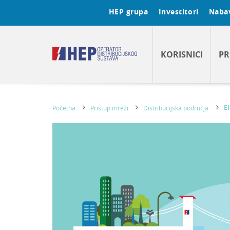
HEP grupa
Investitori
Naba
KORISNICI
PR
El
Početna
Pristup mreži
Distribucijska područja