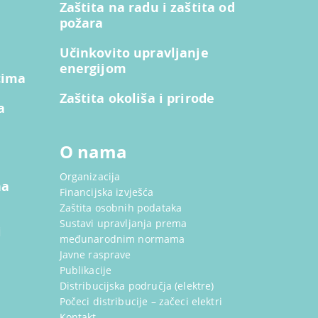
Zaštita na radu i zaštita od
požara
Učinkovito upravljanje
energijom
cima
Zaštita okoliša i prirode
a
O nama
Organizacija
na
Financijska izvješća
Zaštita osobnih podataka
Sustavi upravljanja prema
i
međunarodnim normama
Javne rasprave
Publikacije
Distribucijska područja (elektre)
Počeci distribucije – začeci elektri
Kontakt