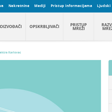
va
Nekretnine
Mediji
Pristup informacijama
Ljudski 
PRISTUP
RAZV
OIZVOĐAČI
OPSKRBLJIVAČI
MREŽI
MRE
ektra Karlovac