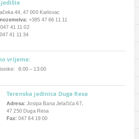
Sjedište
čeka 44, 47 000 Karlovac
 inozemstva:
+385 47 66 11 11
047 41 11 02
 41 11 34
o vrijeme:
risnike: 8:00 – 13:00
Terenska jedinica Duga Resa
Adresa:
Josipa Bana Jelačića 67,
47 250 Duga Resa
Fax:
047 84 19 00