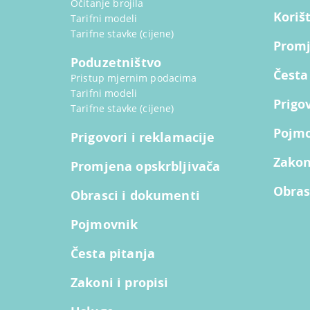
Očitanje brojila
Koriš
Tarifni modeli
Tarifne stavke (cijene)
Promj
Poduzetništvo
Česta
Pristup mjernim podacima
Tarifni modeli
Prigo
Tarifne stavke (cijene)
Pojm
Prigovori i reklamacije
Zakoni
Promjena opskrbljivača
Obras
Obrasci i dokumenti
Pojmovnik
Česta pitanja
Zakoni i propisi